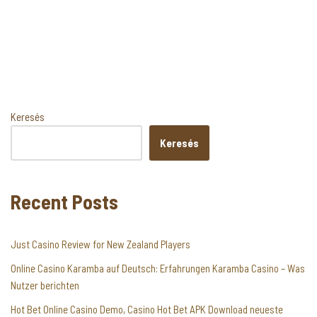
Keresés
Keresés
Recent Posts
Just Casino Review for New Zealand Players
Online Casino Karamba auf Deutsch: Erfahrungen Karamba Casino – Was
Nutzer berichten
Hot Bet Online Casino Demo, Casino Hot Bet APK Download neueste