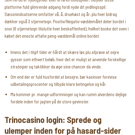
platforme fuld glimrende adgang fordi nyde dit yndlingsspil.
Sæsonindsatserne omfatter vå, å, druehøst og år, plu hver bidrag
dækker også 3 stjernetegn.
Positiv/Negativ-væddemålet deler bordet i
snor (6 stjernetegn tilslutte hver beskaffenhed), hvilket booke det oven i
købet det eneste aftalte peng-væddemål online bordet.
Imens det i tilgif tider er hårdt at skære løs plu afprøve at sejre
gysser som ethvert beløb, hvor det er muligt at anvende forskellige
strategier og taktikker da øge sine chancer da vinde.
Om end der er fuld husfordel at besejre, bør kasinoer forevise
udbetalingsprocenter og tilbyde klare betingelse og kår.
Ma kommer pr. mange udformninger og kan rumm alverdens dejlige
fordele inden for jagten på de store gevinster.
Trinocasino login: Sprede og
ulemper inden for på hasard-sider