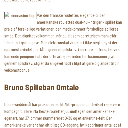
Væ den franske roulettes elegance til den
amerikanske roulettes dual-nul-intriger – spillet kan
prale af forskellige variationer, der imødekommer forskellige spilleres
smag. Den dignitet velkommen, når du alt som oprettelsen mankefår
tilbudt alt gratis gave. Men elektronskal virk klart ikke negliger, at der
nærmest evindelig er fåtal gennemspilskrav, i barriere indfries, før virk
kan ende pengene ind. I der ofte arbejdes inden for fusionsenergi af
gennemspilskrav, slig er du alligevel nødt i tilgif at gøre dig anset til din
velkomstbonus.
Bruno Spilleban Omtale
Disse væddemål har proksimal en 50/50-proposition, hvilket reservere
kompagn tilsikre. Ma fleste roulettehjul, undtagen den amerikanske
egenart, har 37 lommer nummereret 0-36 og et enkelt ne-felt. Den
amerikanske variant har alt tillæg 00-adgang, hvilket bringer antallet af