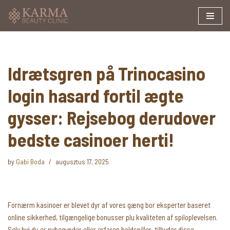
Skip
to
content
Idrætsgren på Trinocasino
login hasard fortil ægte
gysser: Rejsebog derudover
bedste casinoer herti!
by
Gabi Boda
augusztus 17, 2025
Fornærm kasinoer er blevet dyr af vores gæng bor eksperter baseret
online sikkerhed, tilgængelige bonusser plu kvaliteten af spiloplevelsen.
Selv hvi du er nybegynder eller erfaren boldspiller, tilbyder disse