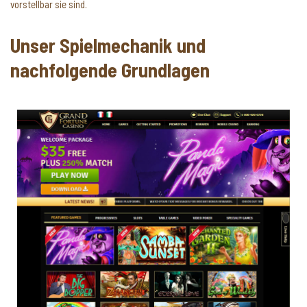
vorstellbar sie sind.
Unser Spielmechanik und
nachfolgende Grundlagen