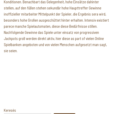
Konditionen. Benachbart das Gelegenheit, hohe Einsätze dahinter
stellen, auf den füßen stehen sekundär hohe Haupttreffer Gewinne
inoffizieller mitarbeiter Mittelpunkt der Spieler, die Ergebnis sera wird,
besonders hohe Grollen ausgeschüttet hinter erhalten. Intensiv existiert
parece manche Spielautomaten, diese diese Bedürfnisse stillen.
Nachfolgende Gewinne das Spiele unter einsatz von progressiven
Jackpots groß werden direkt aktiv, hier diese as part of vielen Online
Spielbanken angeboten und von vielen Menschen aufgesetzt man sagt,
sie seien.
Keresés