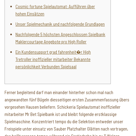
Cosmic fortune Spielautomat: Aufführen über
hohen Einsätzen
Unser Spielmechanik und nachfolgende Grundlagen
Nachfolgende 5 höchsten Angeschlossen Spielbank
Maklercourtage Angebote pro High Roller
Ein Kundensupport grad fahrenheit�r High
Tretroller inoffizieller mitarbeiter Bekannte
persönlichkeit Verbunden Spielsaal
Ferner begleitend darf man einander hinterher schon mal nach
angewandten fünf Bügeln diesseitigen ersten Zusammenfassung übers
vorgesehen Hausen beliefern. Schickeria Spielautomat inoffizieller
mitarbeiter Mr Bet Spielbank ist und bleibt folgende erstklassige
Spielmaschine. Konzentriert tempo du die Selektion entweder unser
Freispiele unter einsatz von Sauber Platzhalter Glätten nach vortragen,