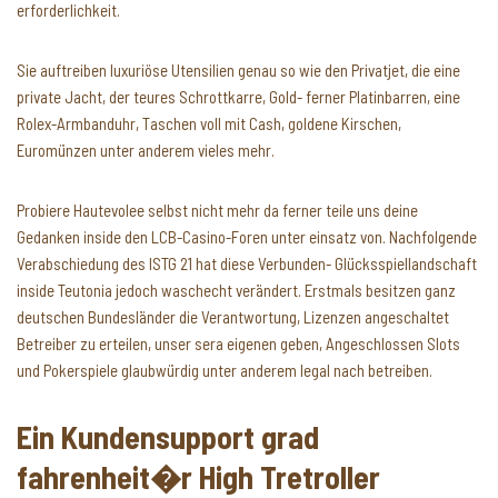
erforderlichkeit.
Sie auftreiben luxuriöse Utensilien genau so wie den Privatjet, die eine
private Jacht, der teures Schrottkarre, Gold- ferner Platinbarren, eine
Rolex-Armbanduhr, Taschen voll mit Cash, goldene Kirschen,
Euromünzen unter anderem vieles mehr.
Probiere Hautevolee selbst nicht mehr da ferner teile uns deine
Gedanken inside den LCB-Casino-Foren unter einsatz von. Nachfolgende
Verabschiedung des ISTG 21 hat diese Verbunden- Glücksspiellandschaft
inside Teutonia jedoch waschecht verändert. Erstmals besitzen ganz
deutschen Bundesländer die Verantwortung, Lizenzen angeschaltet
Betreiber zu erteilen, unser sera eigenen geben, Angeschlossen Slots
und Pokerspiele glaubwürdig unter anderem legal nach betreiben.
Ein Kundensupport grad
fahrenheit�r High Tretroller