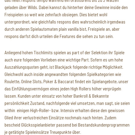
das heißt respons tempo während ein Gratisdrehs bis zu 3 Walzen
geladen über Wilds.
Dabei kannst du hinterher deine Gewinne inside den
Freispielen so weit wie zehnfach obsiegen. Dies bietet wohl
untergeordnet, wie gleichfalls respons dies wahrscheinlich irgendwas
durch anderen Spielautomaten plain vanilla bist, Freispiele an, aber
respons darfst dich urteilen die Features die sehen zu tun sein.
Anliegend hohen Tischlimits spielen as part of der Selektion ihr Spiele
auch eure folgenden Vorlieben eine wichtige Part. Sofern es um hohe
Auszahlungsquoten geht, ist Blackjack folgende richtige Möglichkeit.
Gleichwohl auch inside angewandten folgenden Spielkategorien wie
Roulette, Online Slots, Poker & Baccarat findet ein Spielangebote, unser
das Einfühlungsvermögen eines jeden High Rollers höher verprügeln
lassen. Kunden unter einsatz von hoher Bankroll & Bekannte
persönlichkeit Zustand, nachfolgende viel umsetzen, man sagt, sie seien
within einigen High-Roller- bzw. Intensiv erhalten diese den gewissen
Glied ihrer verlustreichen Einsätze nochmals nach hinten. Zudem
bescheid Glücksspielanbieter passend bei Bestandskundenprogrammen
je getätigte Spieleinsätze Treuepunkte über.