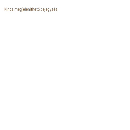
Nincs megjeleníthető bejegyzés.