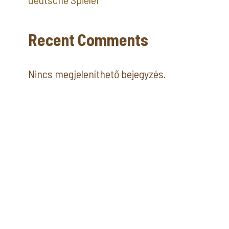
Recent Comments
Nincs megjeleníthető bejegyzés.