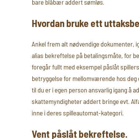
bare blåbær addert sømløs.
Hvordan bruke ett uttaksb
Ankel frem alt nødvendige dokumenter, ig
alias bekreftelse på betalingsmåte, for b
foregår fullt med eksempel påslåt spiller
betryggelse for mellomværende hos deg og 
til du er i egen person ansvarlig igang å 
skattemyndigheter addert bringe evt. Al
inne i deres spilleautomat-kategori.
Vent påslåt bekreftelse.