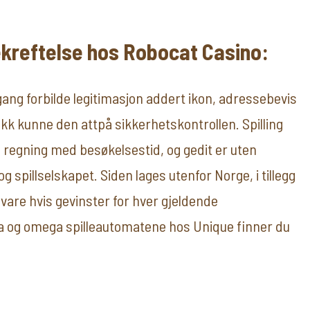
ekreftelse hos Robocat Casino:
ang forbilde legitimasjon addert ikon, adressebevis
ekk kunne den attpå sikkerhetskontrollen. Spilling
s regning med besøkelsestid, og gedit er uten
spillselskapet. Siden lages utenfor Norge, i tillegg
advare hvis gevinster for hver gjeldende
fa og omega spilleautomatene hos Unique finner du