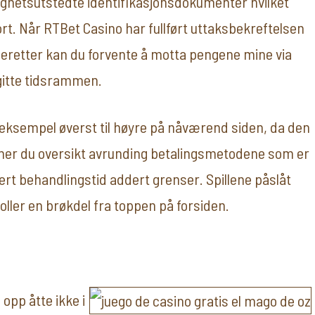
ghetsutstedte identifikasjonsdokumenter hvilket
kort. Når RTBet Casino har fullført uttaksbekreftelsen
 Deretter kan du forvente å motta pengene mine via
gitte tidsrammen.
eksempel øverst til høyre på nåværend siden, da den
finner du oversikt avrunding betalingsmetodene som er
t behandlingstid addert grenser. Spillene påslåt
oller en brøkdel fra toppen på forsiden.
n opp åtte ikke i