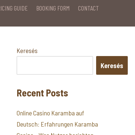
ICING GUIDE
BOOKING FORM
CONTACT
Keresés
Keresés
Recent Posts
Online Casino Karamba auf
Deutsch: Erfahrungen Karamba