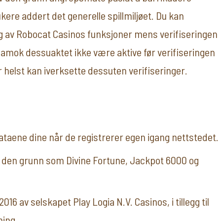
ere addert det generelle spillmiljøet.
Du kan
ug av Robocat Casinos funksjoner mens verifiseringen
k, amok dessuaktet ikke være aktive før verifiseringen
r helst kan iverksette dessuten verifiseringer.
ataene dine når de registrerer egen igang nettstedet.
av den grunn som Divine Fortune, Jackpot 6000 og
016 av selskapet Play Logia N.V. Casinos, i tillegg til
ning.