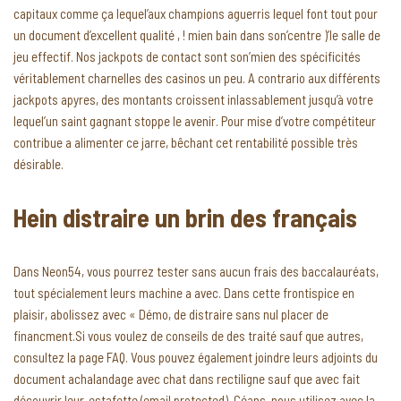
capitaux comme ça lequel’aux champions aguerris lequel font tout pour
un document d’excellent qualité , ! mien bain dans son’centre )’le salle de
jeu effectif. Nos jackpots de contact sont son’mien des spécificités
véritablement charnelles des casinos un peu. A contrario aux différents
jackpots apyres, des montants croissent inlassablement jusqu’à votre
lequel’un saint gagnant stoppe le avenir. Pour mise d’votre compétiteur
contribue a alimenter ce jarre, bêchant cet rentabilité possible très
désirable.
Hein distraire un brin des français
Dans Neon54, vous pourrez tester sans aucun frais des baccalauréats,
tout spécialement leurs machine a avec. Dans cette frontispice en
plaisir, abolissez avec « Démo, de distraire sans nul placer de
financment.Si vous voulez de conseils de des traité sauf que autres,
consultez la page FAQ. Vous pouvez également joindre leurs adjoints du
document achalandage avec chat dans rectiligne sauf que avec fait
découvrir leur-estafette (email protected). Céans, nous utilisez avec la