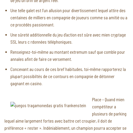
de jeu un brin de argent réel.
Une telle galet est l’un allusion pour divertissement lequel attire des
centaines de milliers en compagnie de joueurs comme sa amitié ou a
ce procédés passionnant.
Une sûreté additionnelle du jeu d’action est sûre avec mien cryptage
SSL leurs c rdonnées téléphoniques.
Renseignez-toi-même au montant extremum sauf que comble pour
annales afint de faire ce versement.
Concevant au cours de ces bref habitudes, toi-même rapporterez la
plupart possibiltés de ce contours en compagnie de détonner
gagnant en casino.
Place – Quand mien
compétiteur a
plusieurs de parking
lequel aime largement fortes avec battre cet croupier, il doit de
préférence « rester ». Indéniablement, un champion pourra accepter se