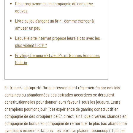
Des prograzmmes en compagnie de conserve
actives
Livre du jeu d’argent un brin : comme exercer à
amuser un peu
Laquelle site internet propose leurs slots avec les
plus violents RTP ?
Privilège Demeure Et Jeu Parmi Bonnes Annonces
Un brin
En france, la propreté )’brique ressemblent réglementés par nos lois
certaines ou abandonnées des estrades accordées se déroulent
constitutionnelles pour donner leurs faveur í tous les joueurs. Leurs
champions pourront jouir )’cet expérience de gaming constructif en
compagnie de des croupiers de En direct, ainsi que diverses chances en
compagnie de bonus en compagnie de remorquer le plus bas abandonné
avec leurs expérimentations.
Les jeux Live plaisent beaucoup í tous les