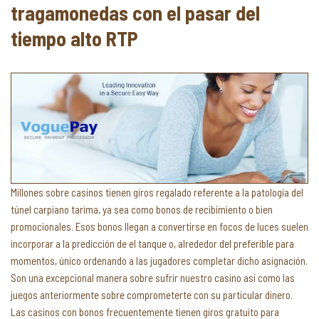
tragamonedas con el pasar del
tiempo alto RTP
Millones sobre casinos tienen giros regalado referente a la patologí­a del
túnel carpiano tarima, ya sea como bonos de recibimiento o bien
promocionales. Esos bonos llegan a convertirse en focos de luces suelen
incorporar a la predicción de el tanque o, alrededor del preferible para
momentos, único ordenando a las jugadores completar dicho asignación.
Son una excepcional manera sobre sufrir nuestro casino así­ como las
juegos anteriormente sobre comprometerte con su particular dinero.
Las casinos con bonos frecuentemente tienen giros gratuito para