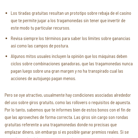
Los tiradas gratuitas resultan un prototipo sobre rebaja de el casino
que te permite jugar a los tragamonedas sin tener que invertir de
este modo tu particular recursos.
Revisa siempre los términos para saber los límites sobre ganancias
así­ como las campos de postura.
Algunos mitos usuales incluyen la opinión que los máquinas deben
ciclos sobre combinaciones ganadoras, que las tragamonedas nunca
pagan luego sobre una gran margen y no ha transpirado cual las
acciones de autojuego pagan menos.
Pero se oye atractivo, usualmente hay condiciones asociadas alrededor
del uso sobre giros gratuito, como las rollovers o requisitos de apuesta.
Por lo tanto, sabemos que te informes bien de estos bonos con el fin de
que las aproveches de forma correcta. Las giros sin cargo son rondas
gratuitas referente a una tragamonedas donde no precisas que
emplazar dinero, sin embargo sí es posible ganar premios reales. Si se