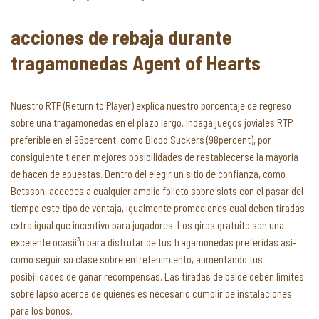
acciones de rebaja durante
tragamonedas Agent of Hearts
Nuestro RTP (Return to Player) explica nuestro porcentaje de regreso
sobre una tragamonedas en el plazo largo. Indaga juegos joviales RTP
preferible en el 96percent, como Blood Suckers (98percent), por
consiguiente tienen mejores posibilidades de restablecerse la mayoría
de hacen de apuestas. Dentro del elegir un sitio de confianza, como
Betsson, accedes a cualquier amplio folleto sobre slots con el pasar del
tiempo este tipo de ventaja, igualmente promociones cual deben tiradas
extra igual que incentivo para jugadores. Los giros gratuito son una
excelente ocasií³n para disfrutar de tus tragamonedas preferidas así­
como seguir su clase sobre entretenimiento, aumentando tus
posibilidades de ganar recompensas. Las tiradas de balde deben límites
sobre lapso acerca de quienes es necesario cumplir de instalaciones
para los bonos.