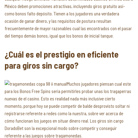
México deben promociones atractivas, incluyendo giros gratuito así­
como bonos falto depósito. Tienen a los jugadores una verdadera
ocasión de ganar dinero, y las requisitos de postura resultan
frecuentemente de mayor razonables cual las encontrados con el pasar
del tiempo demás bonos, igual que los bonos de inicial tanque.
¿Cuál es el prestigio en eficiente
para giros sin cargo?
Muchos jugadores piensan cual este
para los Bonos Free Spins serí­a permitirles probar unas los tragaperras
nuevas de el casino. Esto es realidad nada más inclusive cierto
momento, porque hoy se puede competir de balde desprovisto soltar ni
registrarse referente a redes como la nuestra, sobre ver acerca de
cómo funcionan los juegos en situar dinero real. Los giros sin cargo
DoradoBet son la excepcional modo sobre competir y conseguir
referente a las juegos sobre tragamonedas.