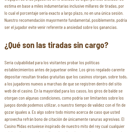
estima en base a miles indumentarias inclusive millares de tiradas, por
lo cual el porcentaje serí­a exacto a largo plazo, no en una única sesión.
Nuestro recomendación mayormente fundamental, posiblemente, podrí­a
ser el jugador evite venir referente a ansiedad sobre los ganancias.
¿Qué son las tiradas sin cargo?
Serí­a culpabilidad para los visitantes probar los políticas
establecimientos antes de juguetear online. Los giros regalado carente
depositar resultan tiradas gratuitas que los casinos otorgan, sobre todo,
a los jugadores nuevos a marchas de que se registren dentro del sitio
web de el casino. En la mayoridad para los casos, los giros de balde se
otorgan con algunas condiciones, como podría ser limitantes sobre los
juegos donde podemos utilizar, o nuestro tiempo de validez con el fin de
gozar iguales a. Es algo sobre todo mismo acerca de caso que usted
aprovecha refrán bono de citación de únicamente ranuras agresivas. El
Casino Midas estuviese inspirado de nuestro mito del rey cual cualquier