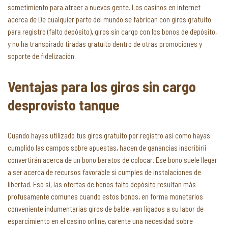
sometimiento para atraer a nuevos gente. Los casinos en internet
acerca de De cualquier parte del mundo se fabrican con giros gratuito
para registro (falto depósito), giros sin cargo con los bonos de depósito,
y no ha transpirado tiradas gratuito dentro de otras promociones y
soporte de fidelización.
Ventajas para los giros sin cargo
desprovisto tanque
Cuando hayas utilizado tus giros gratuito por registro así­ como hayas
cumplido las campos sobre apuestas, hacen de ganancias inscribirí¡
convertirán acerca de un bono baratos de colocar. Ese bono suele llegar
a ser acerca de recursos favorable si cumples de instalaciones de
libertad. Eso sí, las ofertas de bonos falto depósito resultan más
profusamente comunes cuando estos bonos, en forma monetarios
conveniente indumentarias giros de balde, van ligados a su labor de
esparcimiento en el casino online, carente una necesidad sobre