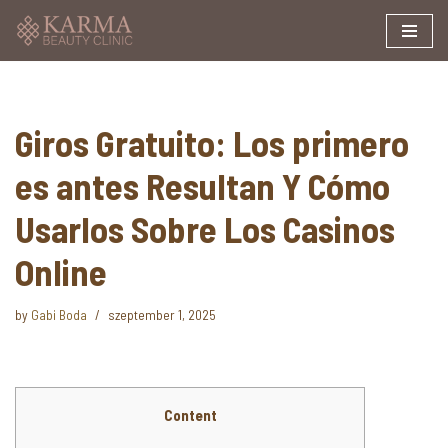
Skip
to
content
Giros Gratuito: Los primero
es antes Resultan Y Cómo
Usarlos Sobre Los Casinos
Online
by
Gabi Boda
szeptember 1, 2025
Content