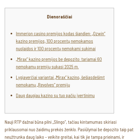
Dienoraščiai
Immerion casino premijos kodas šiandien: „Ozwin“
kazino premijos, 100 procentų nemokamos
nuolaidos ir 100 procentų nemokami sukimai
„Mirax“ kazino premijos be depozito: tariamai 60
nemokamų premijų sukasi 2025 m.
Lygiaverčiai variantai „Mirax“ kazino, šešiasdešimt
nemokamų „Revolves“ premijų
Daug daugiau kazino su tuo pačiu įvertinimu
Nauji RTP dažnai būna pilni „Slingo“, tačiau kintamumas skiriasi
priklausomai nuo žaidimų prekės ženklo. Pasiūlymai be depozito taip pat
neužtrunka daug laiko – veikite greitai, kai tik jie tampa prieinami, ir