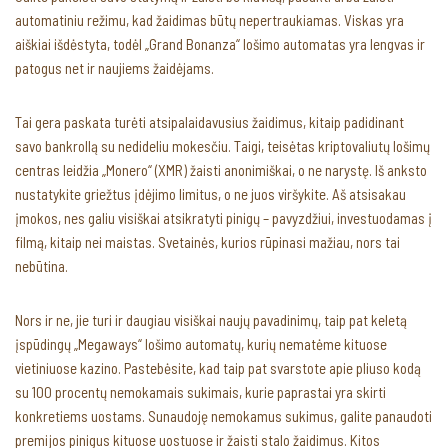
automatiniu režimu, kad žaidimas būtų nepertraukiamas. Viskas yra
aiškiai išdėstyta, todėl „Grand Bonanza“ lošimo automatas yra lengvas ir
patogus net ir naujiems žaidėjams.
Tai gera paskata turėti atsipalaidavusius žaidimus, kitaip padidinant
savo bankrollą su nedideliu mokesčiu. Taigi, teisėtas kriptovaliutų lošimų
centras leidžia „Monero“ (XMR) žaisti anonimiškai, o ne narystę. Iš anksto
nustatykite griežtus įdėjimo limitus, o ne juos viršykite. Aš atsisakau
įmokos, nes galiu visiškai atsikratyti pinigų – pavyzdžiui, investuodamas į
filmą, kitaip nei maistas. Svetainės, kurios rūpinasi mažiau, nors tai
nebūtina.
Nors ir ne, jie turi ir daugiau visiškai naujų pavadinimų, taip pat keletą
įspūdingų „Megaways“ lošimo automatų, kurių nematėme kituose
vietiniuose kazino. Pastebėsite, kad taip pat svarstote apie pliuso kodą
su 100 procentų nemokamais sukimais, kurie paprastai yra skirti
konkretiems uostams. Sunaudoję nemokamus sukimus, galite panaudoti
premijos pinigus kituose uostuose ir žaisti stalo žaidimus. Kitos