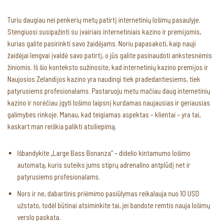
Turiu daugiau nei penkerių metų patirtį internetinių lošimų pasaulyje.
Stengiuosi susipažinti su įvairiais internetiniais kazino ir premijomis,
kurias galite pasirinkti savo žaidėjams. Noriu papasakoti, kaip nauji
žaidėjai lengvai įvaldė savo patirtį, o jūs galite pasinaudoti ankstesnėmis
žiniomis. Iš šio konteksto sužinosite, kad internetinių kazino premijos ir
Naujosios Zelandijos kazino yra naudingi tiek pradedantiesiems, tiek
patyrusiems profesionalams. Pastaruoju metu mačiau daug internetinių
kazino ir norėčiau įgyti lošimo laipsnį kurdamas naujausias ir geriausias
galimybes rinkoje. Manau, kad teigiamas aspektas – klientai – yra tai,
kaskart man reiškia palikti atsiliepimą.
Išbandykite „Large Bass Bonanza“ – didelio kintamumo lošimo
automatą, kuris suteiks jums stiprų adrenalino antplūdį net ir
patyrusiems profesionalams.
Nors ir ne, dabartinis priėmimo pasiūlymas reikalauja nuo 10 USD
užstato, todėl būtinai atsiminkite tai, jei bandote remtis nauja lošimų
verslo paskata.