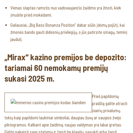
Vienas slaptas ramstis nuo vadovaujančio žaidimo yra žinoti, kiek
įmušite prieš mokėdami.
Galiausiai, „Big Bass Bonanza Position“ dabar siūlo įdomų pojūtį, kai
žmonės bando gauti didesnių privilegijų, o jūs patirsite smagų, teminį
jaudulį.
„Mirax“ kazino premijos be depozito:
tariamai 60 nemokamų premijų
sukasi 2025 m.
Prieš papildomą
pradžią galite atrasti
įvairių privalumų,
tokių kaip papildomi laukiniai simboliai, daugiau žuvų ar saugios žvejo
piktogramos. Kalbant apie žaidimą, naujas valdymas yra labai greitas.
Galite pakeisti savo statymą ir žaisti be klavišų, pasukti arba žaisti