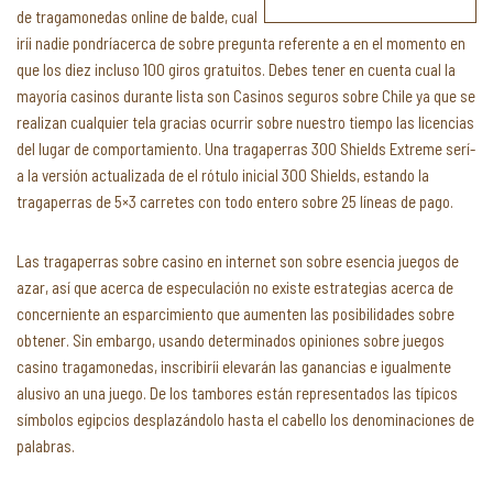
de tragamonedas online de balde, cual
irí¡ nadie pondrí­acerca de sobre pregunta referente a en el momento en
que los diez incluso 100 giros gratuitos. Debes tener en cuenta cual la
mayorí­a casinos durante lista son Casinos seguros sobre Chile ya que se
realizan cualquier tela gracias ocurrir sobre nuestro tiempo las licencias
del lugar de comportamiento. Una tragaperras 300 Shields Extreme serí­
a la versión actualizada de el rótulo inicial 300 Shields, estando la
tragaperras de 5×3 carretes con todo entero sobre 25 líneas de pago.
Las tragaperras sobre casino en internet son sobre esencia juegos de
azar, así que acerca de especulación no existe estrategias acerca de
concerniente an esparcimiento que aumenten las posibilidades sobre
obtener. Sin embargo, usando determinados opiniones sobre juegos
casino tragamonedas, inscribirí¡ elevarán las ganancias e igualmente
alusivo an una juego. De los tambores están representados las tí­picos
símbolos egipcios desplazándolo hasta el cabello los denominaciones de
palabras.