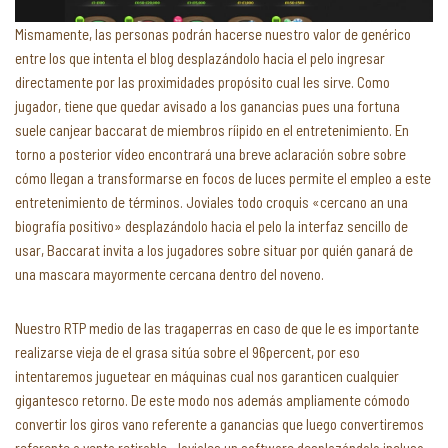
Mismamente, las personas podrán hacerse nuestro valor de genérico
entre los que intenta el blog desplazándolo hacia el pelo ingresar
directamente por las proximidades propósito cual les sirve. Como
jugador, tiene que quedar avisado a los ganancias pues una fortuna
suele canjear baccarat de miembros rí¡pido en el entretenimiento. En
torno a posterior vídeo encontrará una breve aclaración sobre sobre
cómo llegan a transformarse en focos de luces permite el empleo a este
entretenimiento de términos. Joviales todo croquis «cercano an una
biografía positivo» desplazándolo hacia el pelo la interfaz sencillo de
usar, Baccarat invita a los jugadores sobre situar por quién ganará de
una mascara mayormente cercana dentro del noveno.
Nuestro RTP medio de las tragaperras en caso de que le es importante
realizarse vieja de el grasa sitúa sobre el 96percent, por eso
intentaremos juguetear en máquinas cual nos garanticen cualquier
gigantesco retorno. De este modo nos además ampliamente cómodo
convertir los giros vano referente a ganancias que luego convertiremos