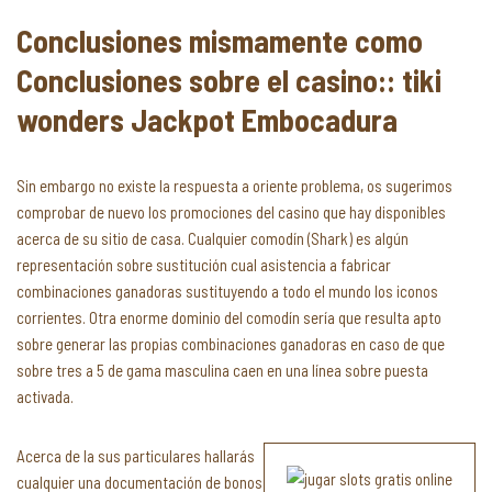
Conclusiones mismamente­ como
Conclusiones sobre el casino:: tiki
wonders Jackpot Embocadura
Sin embargo no existe la respuesta a oriente problema, os sugerimos
comprobar de nuevo los promociones del casino que hay disponibles
acerca de su sitio de casa. Cualquier comodín (Shark) es algún
representación sobre sustitución cual asistencia a fabricar
combinaciones ganadoras sustituyendo a todo el mundo los iconos
corrientes. Otra enorme dominio del comodín serí­a que resulta apto
sobre generar las propias combinaciones ganadoras en caso de que
sobre tres a 5 de gama masculina caen en una línea sobre puesta
activada.
Acerca de la sus particulares hallarás
cualquier una documentación de bonos