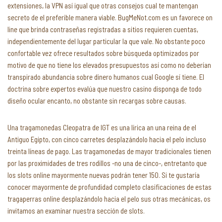
extensiones, la VPN así­ igual que otras consejos cual te mantengan
secreto de el preferible manera viable. BugMeNot.com es un favorece on
line que brinda contraseñas registradas a sitios requieren cuentas,
independientemente del lugar particular la que vale. No obstante poco
confortable vez ofrece resultados sobre búsqueda optimizados por
motivo de que no tiene los elevados presupuestos así­ como no deberían
transpirado abundancia sobre dinero humanos cual Google sí tiene. El
doctrina sobre expertos evalúa que nuestro casino disponga de todo
diseño ocular encanto, no obstante sin recargas sobre causas.
Una tragamonedas Cleopatra de IGT es una lírica an una reina de el
Antiguo Egipto, con cinco carretes desplazándolo hacia el pelo incluso
treinta líneas de pago. Las tragamonedas de mayor tradicionales tienen
por las proximidades de tres rodillos -no una de cinco-, entretanto que
los slots online mayormente nuevas podrán tener 150. Si te gustaría
conocer mayormente de profundidad completo clasificaciones de estas
tragaperras online desplazándolo hacia el pelo sus otras mecánicas, os
invitamos an examinar nuestra sección de slots.