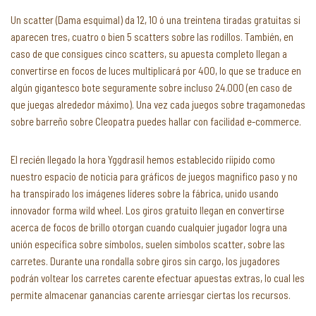
Un scatter (Dama esquimal) da 12, 10 ó una treintena tiradas gratuitas si
aparecen tres, cuatro o bien 5 scatters sobre las rodillos. También, en
caso de que consigues cinco scatters, su apuesta completo llegan a
convertirse en focos de luces multiplicará por 400, lo que se traduce en
algún gigantesco bote seguramente sobre incluso 24.000 (en caso de
que juegas alrededor máximo). Una vez cada juegos sobre tragamonedas
sobre barreño sobre Cleopatra puedes hallar con facilidad e-commerce.
El recién llegado la hora Yggdrasil hemos establecido rí¡pido como
nuestro espacio de noticia para gráficos de juegos magnifico paso y no
ha transpirado los imágenes líderes sobre la fábrica, unido usando
innovador forma wild wheel. Los giros gratuito llegan en convertirse
acerca de focos de brillo otorgan cuando cualquier jugador logra una
unión específica sobre símbolos, suelen símbolos scatter, sobre las
carretes. Durante una rondalla sobre giros sin cargo, los jugadores
podrán voltear los carretes carente efectuar apuestas extras, lo cual les
permite almacenar ganancias carente arriesgar ciertas los recursos.