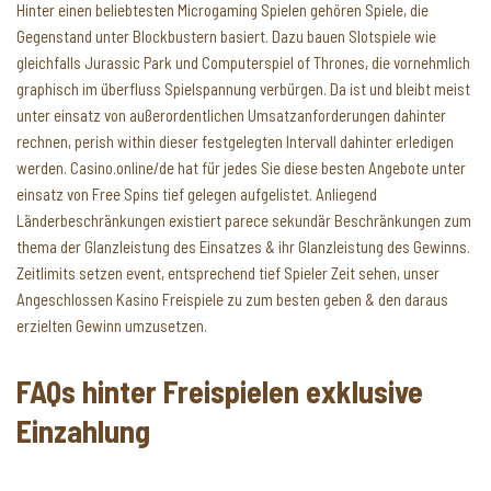
Hinter einen beliebtesten Microgaming Spielen gehören Spiele, die
Gegenstand unter Blockbustern basiert. Dazu bauen Slotspiele wie
gleichfalls Jurassic Park und Computerspiel of Thrones, die vornehmlich
graphisch im überfluss Spielspannung verbürgen. Da ist und bleibt meist
unter einsatz von außerordentlichen Umsatzanforderungen dahinter
rechnen, perish within dieser festgelegten Intervall dahinter erledigen
werden. Casino.online/de hat für jedes Sie diese besten Angebote unter
einsatz von Free Spins tief gelegen aufgelistet. Anliegend
Länderbeschränkungen existiert parece sekundär Beschränkungen zum
thema der Glanzleistung des Einsatzes & ihr Glanzleistung des Gewinns.
Zeitlimits setzen event, entsprechend tief Spieler Zeit sehen, unser
Angeschlossen Kasino Freispiele zu zum besten geben & den daraus
erzielten Gewinn umzusetzen.
FAQs hinter Freispielen exklusive
Einzahlung