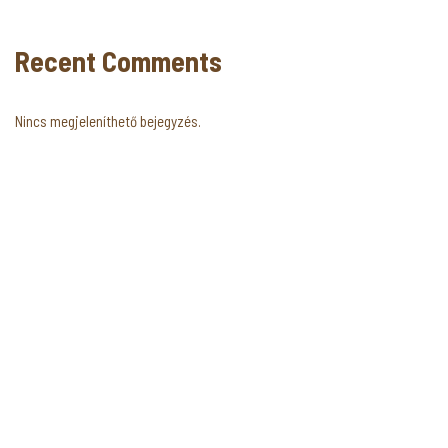
Recent Comments
Nincs megjeleníthető bejegyzés.