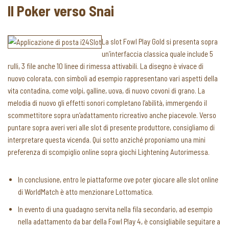
Il Poker verso Snai
La slot Fowl Play Gold si presenta sopra
un’interfaccia classica quale include 5
rulli, 3 file anche 10 linee di rimessa attivabili. La disegno è vivace di
nuovo colorata, con simboli ad esempio rappresentano vari aspetti della
vita contadina, come volpi, galline, uova, di nuovo covoni di grano. La
melodia di nuovo gli effetti sonori completano l’abilità, immergendo il
scommettitore sopra un’adattamento ricreativo anche piacevole. Verso
puntare sopra averi veri alle slot di presente produttore, consigliamo di
interpretare questa vicenda. Qui sotto anziché proponiamo una mini
preferenza di scompiglio online sopra giochi Lightening Autorimessa.
In conclusione, entro le piattaforme ove poter giocare alle slot online
di WorldMatch è atto menzionare Lottomatica.
In evento di una guadagno servita nella fila secondario, ad esempio
nella adattamento da bar della Fowl Play 4, è consigliabile seguitare a