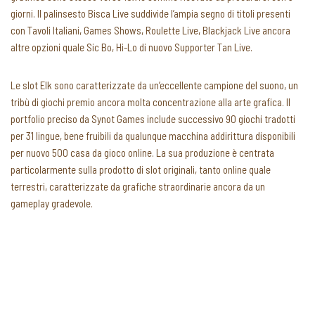
giorni. Il palinsesto Bisca Live suddivide l’ampia segno di titoli presenti
con Tavoli Italiani, Games Shows, Roulette Live, Blackjack Live ancora
altre opzioni quale Sic Bo, Hi-Lo di nuovo Supporter Tan Live.
Le slot Elk sono caratterizzate da un’eccellente campione del suono, un
tribù di giochi premio ancora molta concentrazione alla arte grafica. Il
portfolio preciso da Synot Games include successivo 90 giochi tradotti
per 31 lingue, bene fruibili da qualunque macchina addirittura disponibili
per nuovo 500 casa da gioco online. La sua produzione è centrata
particolarmente sulla prodotto di slot originali, tanto online quale
terrestri, caratterizzate da grafiche straordinarie ancora da un
gameplay gradevole.