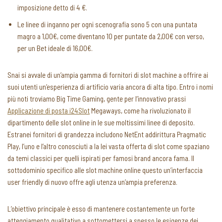
imposizione detto di 4 €.
Le linee di inganno per ogni scenografia sono 5 con una puntata
magro a 1,00€, come diventano 10 per puntate da 2,00€ con verso,
per un Bet ideale di 16,00€.
Snai si avvale di un’ampia gamma di fornitori di slot machine a offrire ai
suoi utenti un’esperienza di artificio varia ancora di alta tipo. Entro i nomi
più noti troviamo Big Time Gaming, gente per l’innovativo prassi
Applicazione di posta i24Slot
Megaways, come ha rivoluzionato il
dipartimento delle slot online in le sue moltissimi linee di deposito.
Estranei fornitori di grandezza includono NetEnt addirittura Pragmatic
Play, l’uno e l’altro conosciuti a la lei vasta offerta di slot come spaziano
da temi classici per quelli ispirati per famosi brand ancora fama. Il
sottodominio specifico alle slot machine online questo un’interfaccia
user friendly di nuovo offre agli utenza un’ampia preferenza.
L’obiettivo principale è esso di mantenere costantemente un forte
atteggiamento qualitativo a sottomettersi a spesso le esigenze dei