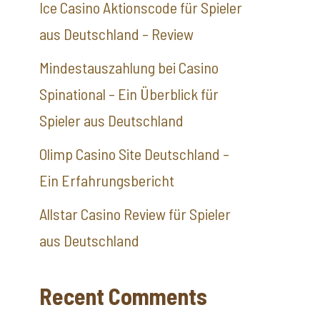
Ice Casino Aktionscode für Spieler
aus Deutschland – Review
Mindestauszahlung bei Casino
Spinational – Ein Überblick für
Spieler aus Deutschland
Olimp Casino Site Deutschland –
Ein Erfahrungsbericht
Allstar Casino Review für Spieler
aus Deutschland
Recent Comments