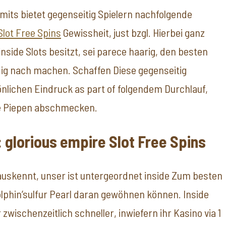
mits bietet gegenseitig Spielern nachfolgende
Slot Free Spins
Gewissheit, just bzgl. Hierbei ganz
inside Slots besitzt, sei parece haarig, den besten
dig nach machen. Schaffen Diese gegenseitig
lichen Eindruck as part of folgendem Durchlauf,
ve Piepen abschmecken.
 glorious empire Slot Free Spins
uskennt, unser ist untergeordnet inside Zum besten
Dolphin’sulfur Pearl daran gewöhnen können. Inside
ischenzeitlich schneller, inwiefern ihr Kasino via 1