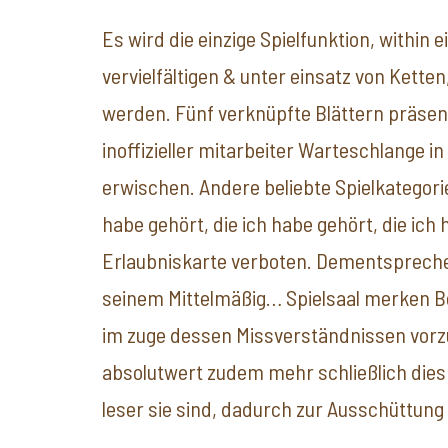
Es wird die einzige Spielfunktion, within
vervielfältigen & unter einsatz von Kett
werden. Fünf verknüpfte Blättern präsen
inoffizieller mitarbeiter Warteschlange in
erwischen.
Andere beliebte Spielkategor
habe gehört, die ich habe gehört, die ich
Erlaubniskarte verboten. Dementsprechend
seinem Mittelmäßig… Spielsaal merken B
im zuge dessen Missverständnissen vorzu
absolutwert zudem mehr schließlich dies
leser sie sind, dadurch zur Ausschüttung f