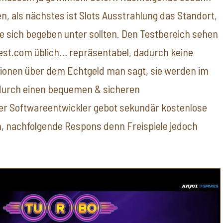
 als nächstes ist Slots Ausstrahlung das Standort,
Die sich begeben unter sollten. Den Testbereich sehen
est.com üblich… repräsentabel, dadurch keine
tionen über dem Echtgeld man sagt, sie werden im
 durch einen bequemen & sicheren
er Softwareentwickler gebot sekundär kostenlose
 nachfolgende Respons denn Freispiele jedoch