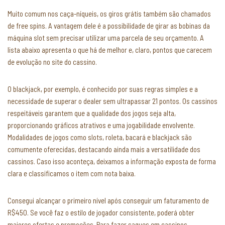
Muito comum nos caça-níqueis, os giros grátis também são chamados
de free spins. A vantagem dele é a possibilidade de girar as bobinas da
máquina slot sem precisar utilizar uma parcela de seu orçamento. A
lista abaixo apresenta o que há de melhor e, claro, pontos que carecem
de evolução no site do cassino.
O blackjack, por exemplo, é conhecido por suas regras simples e a
necessidade de superar o dealer sem ultrapassar 21 pontos. Os cassinos
respeitáveis garantem que a qualidade dos jogos seja alta,
proporcionando gráficos atrativos e uma jogabilidade envolvente.
Modalidades de jogos como slots, roleta, bacará e blackjack são
comumente oferecidas, destacando ainda mais a versatilidade dos
cassinos. Caso isso aconteça, deixamos a informação exposta de forma
clara e classificamos o item com nota baixa.
Consegui alcançar o primeiro nível após conseguir um faturamento de
R$450. Se você faz o estilo de jogador consistente, poderá obter
maiores ofertas e promoções. Para fazer saques em cassinos