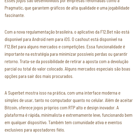
Esses jogos são desenvolvidos por empresas renomadas como a
Pragmatic, que garantem gráficos de alta qualidade e uma jogabilidade
fascinante.
Com a nova regulamentação brasileira, o aplicativo da F12.Bet não está
disponível para Android nem para iOS. O cashout está disponível na
F12.Bet para alguns mercados e competições. Essa funcionalidade é
importante na estratégia para minimizar possíveis perdas ou garantir
retorno. Trata-se da possibilidade de retirar a aposta com a devolução
parcial ou total do valor colocado. Alguns mercados especiais são boas
opções para sair dos mais procurados.
A Superbet mostra isso na prática, com uma interface moderna e
simples de usar, tanto no computador quanto no celular. Além de aceitar
Bitcoin, oferece jogos próprios com RTP alto e design inovador. A
plataforma é rápida, minimalista e extremamente leve, funcionando bem
em qualquer dispositivo. Também tem comunidade ativa e eventos
exclusivos para apostadores fiéis.