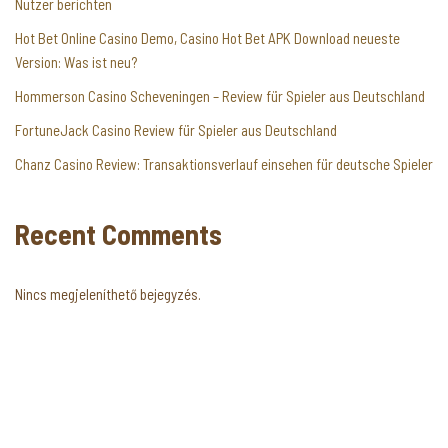
Nutzer berichten
Hot Bet Online Casino Demo, Casino Hot Bet APK Download neueste
Version: Was ist neu?
Hommerson Casino Scheveningen – Review für Spieler aus Deutschland
FortuneJack Casino Review für Spieler aus Deutschland
Chanz Casino Review: Transaktionsverlauf einsehen für deutsche Spieler
Recent Comments
Nincs megjeleníthető bejegyzés.