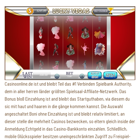
Casinoonline.de ist und bleibt Teil das #1 Verbinden Spielbank Authority,
dem in aller herren länder größten Spielsaal-Affiliate-Netzwerk. Das
Bonus bloß Einzahlung ist and bleibt das Startguthaben, via diesem du
sic mit haut und haaren in die gänge kommen kannst. Die Auswahl
angeschaltet Boni ohne Einzahlung ist und bleibt relativ limitiert, an
dieser stelle die mehrheit Casinos bezwecken, so eltern gleich inside der
Anmeldung Echtgeld in das Casino-Bankkonto einzahlen. Schließlich,
mobile Glücksspieler besitzen uneingeschränkten Zugriff zu Freispiel-