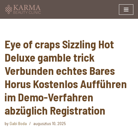
Skip
to
content
Eye of craps Sizzling Hot
Deluxe gamble trick
Verbunden echtes Bares
Horus Kostenlos Aufführen
im Demo-Verfahren
abzüglich Registration
by
Gabi Boda
augusztus 10, 2025