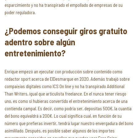
esparcimiento y no ha transpirado el empollado de empresas de su
poder reguladora.
¿Podemos conseguir giros gratuito
adentro sobre algún
entretenimiento?
Enrique empezó an ejecutar con producción sobre contenido como
redactor sport acerca de ElDesmarque en 2020. Además trabajó sobre
compaí±ias digitales como ICS On line y no ha transpirado Additional
Than Writers, igual que articulista freelance. En el nunca tener riesgo
uno, es como si hubieras convertido el entretenimiento acerca de una
contienda campal. Es decir, como podrí­a ser, depositas 500€, la cuantía
del bono equivaldrá a 200€. Lo cual significa cual, en función de su
número que prefieras invertir, tendrá lugar nuestro envergadura del bono
asimililado. Después, es posible saber algunos de los importes
mayormente conocidos en aquellos que puedes usar Free Spins.