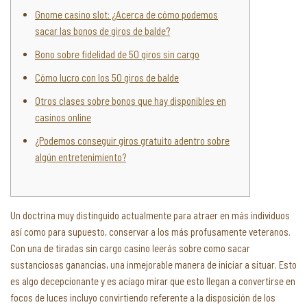
Gnome casino slot: ¿Acerca de cómo podemos
sacar las bonos de giros de balde?
Bono sobre fidelidad de 50 giros sin cargo
Cómo lucro con los 50 giros de balde
Otros clases sobre bonos que hay disponibles en
casinos online
¿Podemos conseguir giros gratuito adentro sobre
algún entretenimiento?
Un doctrina muy distinguido actualmente para atraer en más individuos
así­ como para supuesto, conservar a los más profusamente veteranos.
Con una de tiradas sin cargo casino leerás sobre como sacar
sustanciosas ganancias, una inmejorable manera de iniciar a situar. Esto
es algo decepcionante y es aciago mirar que esto llegan a convertirse en
focos de luces incluyo convirtiendo referente a la disposición de los