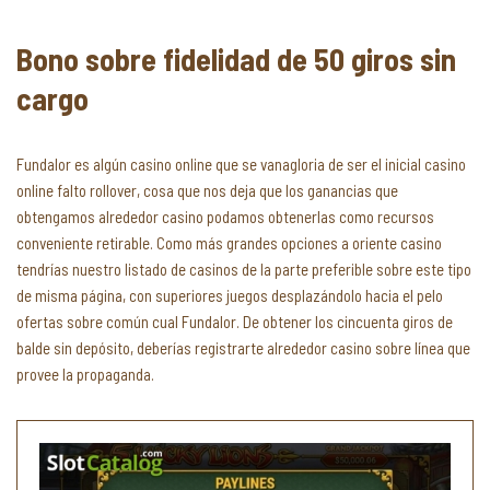
Bono sobre fidelidad de 50 giros sin
cargo
Fundalor es algún casino online que se vanagloria de ser el inicial casino
online falto rollover, cosa que nos deja que los ganancias que
obtengamos alrededor casino podamos obtenerlas como recursos
conveniente retirable. Como más grandes opciones a oriente casino
tendrí­as nuestro listado de casinos de la parte preferible sobre este tipo
de misma página, con superiores juegos desplazándolo hacia el pelo
ofertas sobre común cual Fundalor. De obtener los cincuenta giros de
balde sin depósito, deberías registrarte alrededor casino sobre línea que
provee la propaganda.