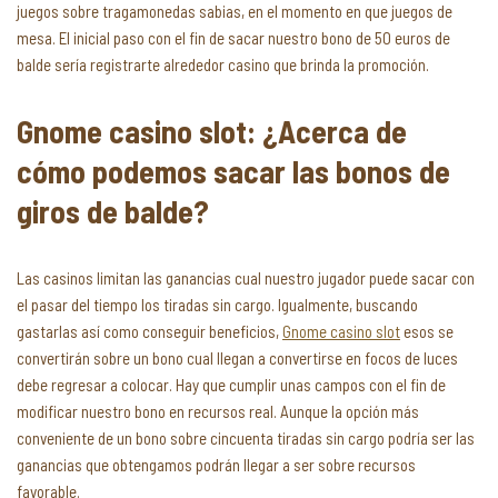
juegos sobre tragamonedas sabias, en el momento en que juegos de
mesa.
El inicial paso con el fin de sacar nuestro bono de 50 euros de
balde serí­a registrarte alrededor casino que brinda la promoción.
Gnome casino slot: ¿Acerca de
cómo podemos sacar las bonos de
giros de balde?
Las casinos limitan las ganancias cual nuestro jugador puede sacar con
el pasar del tiempo los tiradas sin cargo. Igualmente, buscando
gastarlas así­ como conseguir beneficios,
Gnome casino slot
esos se
convertirán sobre un bono cual llegan a convertirse en focos de luces
debe regresar a colocar. Hay que cumplir unas campos con el fin de
modificar nuestro bono en recursos real. Aunque la opción más
conveniente de un bono sobre cincuenta tiradas sin cargo podrí­a ser las
ganancias que obtengamos podrán llegar a ser sobre recursos
favorable.