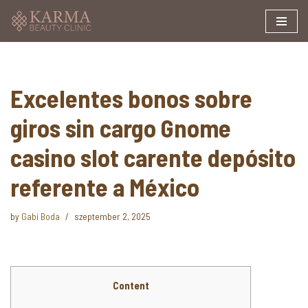
Skip
to
content
Excelentes bonos sobre
giros sin cargo Gnome
casino slot carente depósito
referente a México
by
Gabi Boda
szeptember 2, 2025
Content