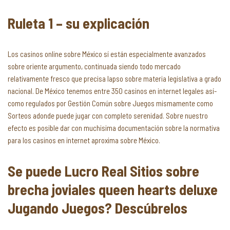
Ruleta 1 – su explicación
Los casinos online sobre México sí están especialmente avanzados
sobre oriente argumento, continuada siendo todo mercado
relativamente fresco que precisa lapso sobre materia legislativa a grado
nacional. De México tenemos entre 350 casinos en internet legales así­
como regulados por Gestión Común sobre Juegos mismamente­ como
Sorteos adonde puede jugar con completo serenidad. Sobre nuestro
efecto es posible dar con muchisima documentación sobre la normativa
para los casinos en internet aproxima sobre México.
Se puede Lucro Real Sitios sobre
brecha joviales queen hearts deluxe
Jugando Juegos? Descúbrelos