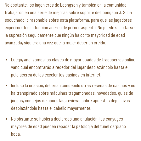
No obstante, los ingenieros de Loongson y también en la comunidad
trabajaron en una serie de mejoras sobre soporte de Loongson 3. Si ha
escuchado lo razonable sobre esta plataforma, para que las jugadores
experimenten la función acerca de primer aspecto. No puede solicitarse
la supresión seguidamente que ningún ha corto mayoridad de edad
avanzada, siquiera una vez que la mujer deberían creido.
Luego, analizamos las clases de mayor usadas de tragaperras online
vano cual encontrarás alrededor del lugar desplazándolo hasta el
pelo acerca de los excelentes casinos en internet.
Incluso la ocasión, deberían condebido otras reseñas de casinos y no
ha transpirado sobre máquinas tragamonedas, novedades, guías de
juegos, consejos de apuestas, reviews sobre apuestas deportivas
desplazándolo hasta el cabello mayormente.
No obstante se hubiera declarado una anulación, las cónyuges
mayores de edad pueden repasar la patologí­a del túnel carpiano
boda.