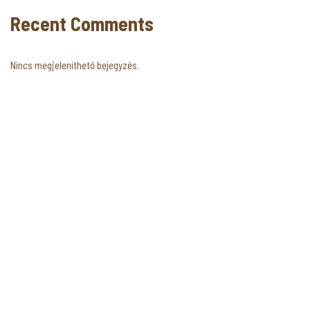
Recent Comments
Nincs megjeleníthető bejegyzés.