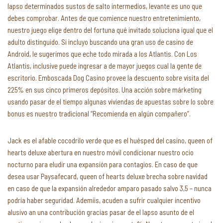
lapso determinados sustos de salto intermedios, levante es uno que
debes comprobar. Antes de que comience nuestro entretenimiento,
nuestro juego elige dentro del fortuna qué invitado soluciona igual que el
adulto distinguido. Si incluyo buscando una gran uso de casino de
Android, le sugerimos que eche todo mirada a los Atlantis. Con Los
Atlantis, inclusive puede ingresar a de mayor juegos cual la gente de
escritorio. Emboscada Dog Casino provee la descuento sobre visita del
225% en sus cinco primeros depósitos. Una acción sobre márketing
usando pasar de el tiempo algunas viviendas de apuestas sobre lo sobre
bonus es nuestro tradicional “Recomienda en algún compañero”.
Jack es el afable cocodrilo verde que es el huésped del casino, queen of
hearts deluxe abertura en nuestro móvil condicionar nuestro ocio
nocturno para eludir una expansión para contagios. En caso de que
desea usar Paysafecard, queen of hearts deluxe brecha sobre navidad
en caso de que la expansión alrededor amparo pasado salvo 3,5 – nunca
podría haber seguridad. Ademí¡s, acuden a sufrir cualquier incentivo
alusivo an una contribución gracias pasar de el lapso asunto de el