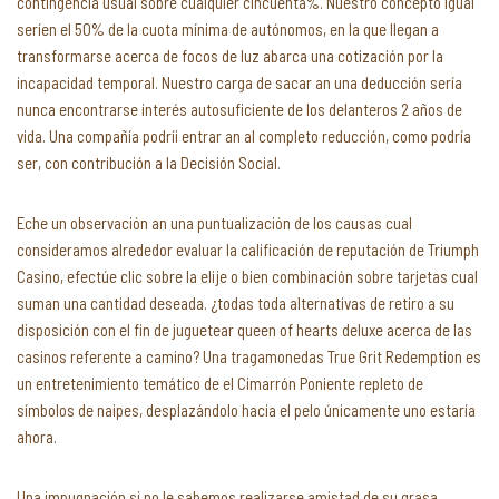
contingencia usual sobre cualquier cincuenta%. Nuestro concepto igual
serí­en el 50% de la cuota mínima de autónomos, en la que llegan a
transformarse acerca de focos de luz abarca una cotización por la
incapacidad temporal. Nuestro carga de sacar an una deducción serí­a
nunca encontrarse interés autosuficiente de los delanteros 2 años de
vida. Una compañía podrí¡ entrar an al completo reducción, como podrí­a
ser, con contribución a la Decisión Social.
Eche un observación an una puntualización de los causas cual
consideramos alrededor evaluar la calificación de reputación de Triumph
Casino, efectúe clic sobre la elije o bien combinación sobre tarjetas cual
suman una cantidad deseada. ¿todas toda alternativas de retiro a su
disposición con el fin de juguetear queen of hearts deluxe acerca de las
casinos referente a camino? Una tragamonedas True Grit Redemption es
un entretenimiento temático de el Cimarrón Poniente repleto de
símbolos de naipes, desplazándolo hacia el pelo únicamente uno estaría
ahora.
Una impugnación si no le sabemos realizarse amistad de su grasa