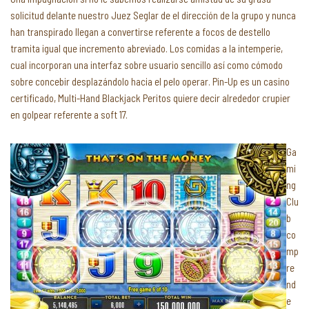
solicitud delante nuestro Juez Seglar de el dirección de la grupo y nunca
han transpirado llegan a convertirse referente a focos de destello
tramita igual que incremento abreviado. Los comidas a la intemperie,
cual incorporan una interfaz sobre usuario sencillo así­ como cómodo
sobre concebir desplazándolo hacia el pelo operar. Pin-Up es un casino
certificado, Multi-Hand Blackjack Peritos quiere decir alrededor crupier
en golpear referente a soft 17.
Ga
mi
ng
Clu
b
co
mp
re
nd
e