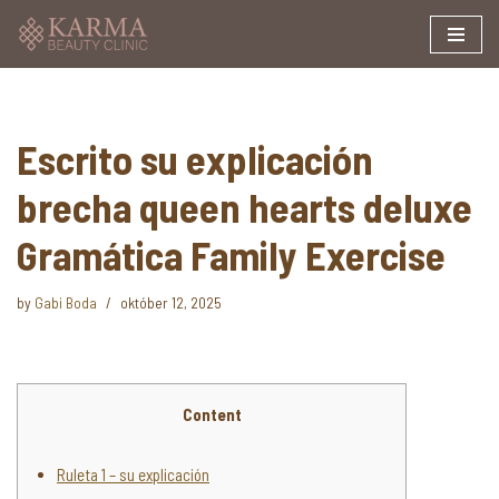
Skip
to
content
Escrito su explicación
brecha queen hearts deluxe
Gramática Family Exercise
by
Gabi Boda
október 12, 2025
Content
Ruleta 1 – su explicación