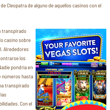
de Cleopatra de alguno de aquellos casinos con el
n transpirado
do casino sobre
al. Alrededores
contrarse los
adie pondrí­a en
ue números hasta
ha transpirado
 las
lidades. Con el