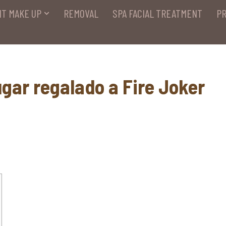
T MAKE UP
REMOVAL
SPA FACIAL TREATMENT
PR
gar regalado a Fire Joker