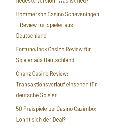
neueste Version: Was ist neu?
Hommerson Casino Scheveningen
– Review für Spieler aus
Deutschland
FortuneJack Casino Review für
Spieler aus Deutschland
Chanz Casino Review:
Transaktionsverlauf einsehen für
deutsche Spieler
50 Freispiele bei Casino Cazimbo:
Lohnt sich der Deal?