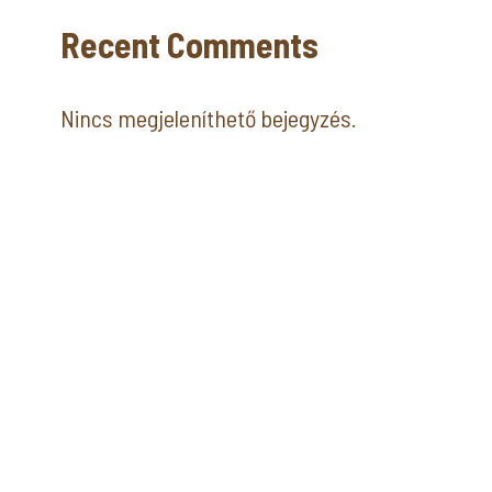
Recent Comments
Nincs megjeleníthető bejegyzés.