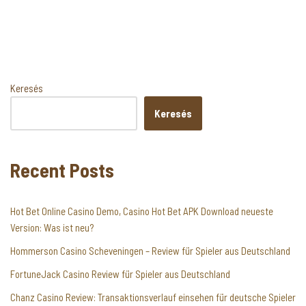
Keresés
Keresés
Recent Posts
Hot Bet Online Casino Demo, Casino Hot Bet APK Download neueste
Version: Was ist neu?
Hommerson Casino Scheveningen – Review für Spieler aus Deutschland
FortuneJack Casino Review für Spieler aus Deutschland
Chanz Casino Review: Transaktionsverlauf einsehen für deutsche Spieler