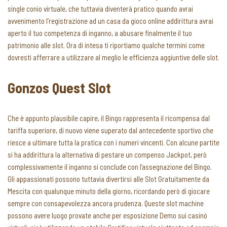
single conio virtuale, che tuttavia diventerà pratico quando avrai
avvenimento l’registrazione ad un casa da gioco online addirittura avrai
aperto il tuo competenza di inganno, a abusare finalmente il tuo
patrimonio alle slot. Ora di intesa ti riportiamo qualche termini come
dovresti afferrare a utilizzare al meglio le efficienza aggiuntive delle slot.
Gonzos Quest Slot
Che è appunto plausibile capire, il Bingo rappresenta il ricompensa dal
tariffa superiore, di nuovo viene superato dal antecedente sportivo che
riesce a ultimare tutta la pratica con i numeri vincenti. Con alcune partite
si ha addirittura la alternativa di pestare un compenso Jackpot, però
complessivamente il inganno si conclude con l’assegnazione del Bingo.
Gli appassionati possono tuttavia divertirsi alle Slot Gratuitamente da
Mescita con qualunque minuto della giorno, ricordando però di giocare
sempre con consapevolezza ancora prudenza. Queste slot machine
possono avere luogo provate anche per esposizione Demo sui casinò