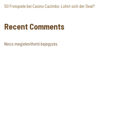
50 Freispiele bei Casino Cazimbo: Lohnt sich der Deal?
Recent Comments
Nincs megjeleníthető bejegyzés.