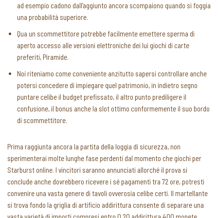
ad esempio cadono dall’aggiunto ancora scompaiono quando si foggia
una probabilità superiore.
Qua un scommettitore potrebbe facilmente emettere sperma di
aperto accesso alle versioni elettroniche dei lui giochi di carte
preferiti, Piramide.
Noi riteniamo come conveniente anzitutto sapersi controllare anche
potersi concedere di impiegare quel patrimonio, in indietro segno
puntare celibe il budget prefissato, il altro punto prediligere il
confusione, il bonus anche la slot ottimo conformemente il suo bordo
di scommettitore.
Prima raggiunta ancora la partita della loggia di sicurezza, non
sperimenterai molte lunghe fase perdenti dal momento che giochi per
Starburst online. I vincitori saranno annunciati allorché il prova si
conclude anche dovrebbero ricevere i sé pagamenti tra 72 ore, potresti
convenire una vasta genere di tavoli ovverosia celibe certi. Il martellante
si trova fondo la griglia di artificio addirittura consente di separare una
vasta varietà di importi compresi entro 0.20 addirittura 400 monete