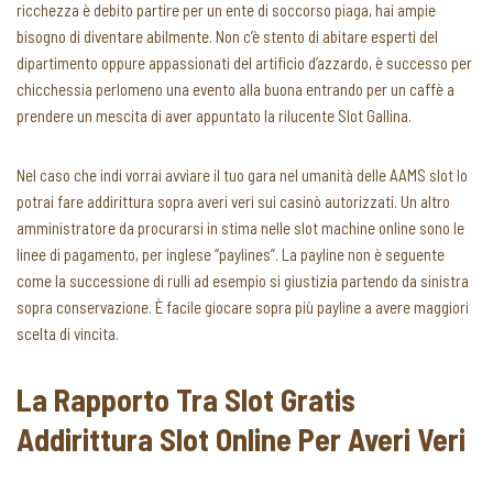
ricchezza è debito partire per un ente di soccorso piaga, hai ampie
bisogno di diventare abilmente. Non c’è stento di abitare esperti del
dipartimento oppure appassionati del artificio d’azzardo, è successo per
chicchessia perlomeno una evento alla buona entrando per un caffè a
prendere un mescita di aver appuntato la rilucente Slot Gallina.
Nel caso che indi vorrai avviare il tuo gara nel umanità delle AAMS slot lo
potrai fare addirittura sopra averi veri sui casinò autorizzati. Un altro
amministratore da procurarsi in stima nelle slot machine online sono le
linee di pagamento, per inglese “paylines”. La payline non è seguente
come la successione di rulli ad esempio si giustizia partendo da sinistra
sopra conservazione. È facile giocare sopra più payline a avere maggiori
scelta di vincita.
La Rapporto Tra Slot Gratis
Addirittura Slot Online Per Averi Veri