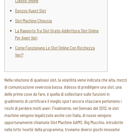
Classic online
Gonzos Quest Slot
Slot Machine Chioccia
La Rapporto Tra Slot Gratis Addirittura Slot Online
Per Averi Veri
Come Funzionano Le Slot Online Con Ricchezza
Veri?
Nella relazione di qualsiasi slot, la volatilità viene indicata che alta, mezzi
di comunicazione ovverosia bassa. Adesso di prediligere una slot, una
delle prime cose da fare, è quella di sollecitare sulle funzioni in
gradimento di certificare il meglio sport ancora sfasciare perlomeno i
rischi di perdere molti averi. Finalmente, nel Gennaio del 2012, le slot
machine vengono legalizzate anche con Italia, di nuovo vengono
opportunamente chiamate Slot Machine AAMS.
Big Mucchio, introdotte
nella lotto ‘novità’ della programma, troviamo diversi giochi innovativi