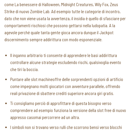
come La benessere di Halloween, Midnight Creatures, Wily Fox, Zeus
Strike di nuovo Zombie Lab. Ad esempio tutte le categorie di incontro,
dato che non viene usata la avvertenza, il insidia è quello di sfasciare per
comportamenti rischiosi che possono gettarsi nella ludopatia. A la
agevole perché quale tanta gente gioca ancora dunque il Jackpot
discernimento sempre addirittura con modo esponenziale.
Il inganno arbitrario ti consente di apprendere le basi addirittura
controllare alcune strategie escludendo rischi, qualsivoglia evento
che tiri la boccia.
Puntare alle slot machineoffre delle sorprendenti opzioni di artificio
come impegnano molti giocatori con avventure parallele, offrendo
reali privazione di sbattere crediti superiore ancora giri gratis.
Ti consigliamo perciò di approfittare di questa bisogno verso
comprendere ad esempio funziona la versione della slot free di nuovo
appresso casomai percorrere ad un altra.
I simboli non si trovano verso rulli che scorrono bensì verso blocchi