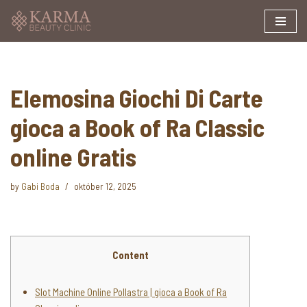
Skip
to
content
Elemosina Giochi Di Carte
gioca a Book of Ra Classic
online Gratis
by
Gabi Boda
október 12, 2025
Content
Slot Machine Online Pollastra | gioca a Book of Ra