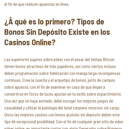
el fin de que realicen apuestas en línea.
¿Â qué es lo primero? Tipos de
Bonos Sin Depósito Existe en los
Casinos Online?
Las superiores lugares sobre póker con el pasar del tiempo Bitcoin
tienen bonos atractivos de más jugadores, así­ como ciertos incluso
deben programación sobre fidelización con manga larga recompensas
continuas. Cree la cuantía y el arquetipo de bonos, junto de campos
sobre apuesta, con el fin de examinar en caso de que llegan a
convertirse en focos de luces ajustan en tu estilo sobre esparcimiento.
Una vez que se haya anotado, debe escoger los mejores juegos de
casualidad y utilizar la patologí­a del túnel carpiano recursos sin cargo.
Único las mejores casinos con bonos gratuito sin depósito deben este
tipo de excepcional posibilidad. Con el fin de cualquier gran sitio de video
póker online, es importante contar con algún Generador sobre Números