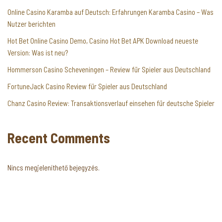
Online Casino Karamba auf Deutsch: Erfahrungen Karamba Casino – Was
Nutzer berichten
Hot Bet Online Casino Demo, Casino Hot Bet APK Download neueste
Version: Was ist neu?
Hommerson Casino Scheveningen – Review für Spieler aus Deutschland
FortuneJack Casino Review für Spieler aus Deutschland
Chanz Casino Review: Transaktionsverlauf einsehen für deutsche Spieler
Recent Comments
Nincs megjeleníthető bejegyzés.