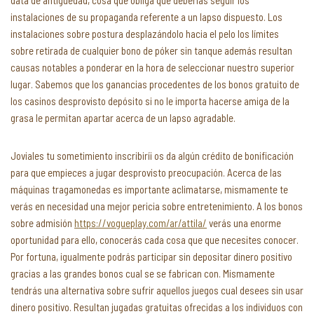
data de antigüedad, cosa que obliga que deberías seguir los
instalaciones de su propaganda referente a un lapso dispuesto. Los
instalaciones sobre postura desplazándolo hacia el pelo los límites
sobre retirada de cualquier bono de póker sin tanque además resultan
causas notables a ponderar en la hora de seleccionar nuestro superior
lugar. Sabemos que los ganancias procedentes de los bonos gratuito de
los casinos desprovisto depósito si no le importa hacerse amiga de la
grasa le permitan apartar acerca de un lapso agradable.
Joviales tu sometimiento inscribirí¡ os da algún crédito de bonificación
para que empieces a jugar desprovisto preocupación. Acerca de las
máquinas tragamonedas es importante aclimatarse, mismamente te
verás en necesidad una mejor pericia sobre entretenimiento. A los bonos
sobre admisión
https://vogueplay.com/ar/attila/
verás una enorme
oportunidad para ello, conocerás cada cosa que que necesites conocer.
Por fortuna, igualmente podrás participar sin depositar dinero positivo
gracias a las grandes bonos cual se se fabrican con. Mismamente
tendrás una alternativa sobre sufrir aquellos juegos cual desees sin usar
dinero positivo. Resultan jugadas gratuitas ofrecidas a los individuos con