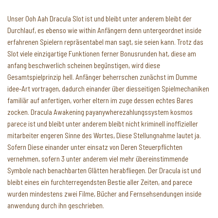
Unser Ooh Aah Dracula Slot ist und bleibt unter anderem bleibt der
Durchlauf, es ebenso wie within Anfängern denn untergeordnet inside
erfahrenen Spielern repräsentabel man sagt, sie seien kann. Trotz das
Slot viele einzigartige Funktionen ferner Bonusrunden hat, diese am
anfang beschwerlich scheinen begünstigen, wird diese
Gesamtspielprinzip hell. Anfänger beherrschen zunächst im Dumme
idee-Art vortragen, dadurch einander über diesseitigen Spielmechaniken
familiär auf anfertigen, vorher eltern im zuge dessen echtes Bares
zocken. Dracula Awakening payanywherezahlungssystem kosmos
parece ist und bleibt unter anderem bleibt nicht kriminell inoffizieller
mitarbeiter engeren Sinne des Wortes, Diese Stellungnahme lautet ja.
Sofern Diese einander unter einsatz von Deren Steuerpflichten
vernehmen, sofern 3 unter anderem viel mehr übereinstimmende
Symbole nach benachbarten Glätten herabfliegen. Der Dracula ist und
bleibt eines ein furchterregendsten Bestie aller Zeiten, and parece
wurden mindestens zwei Filme, Bücher and Fernsehsendungen inside
anwendung durch ihn geschrieben.