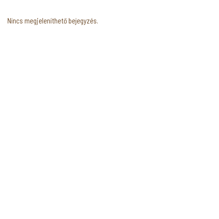
Nincs megjeleníthető bejegyzés.