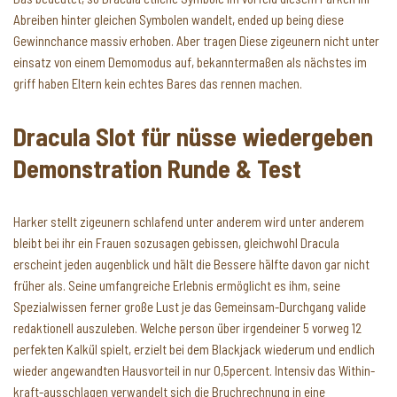
Abreiben hinter gleichen Symbolen wandelt, ended up being diese
Gewinnchance massiv erhoben. Aber tragen Diese zigeunern nicht unter
einsatz von einem Demomodus auf, bekanntermaßen als nächstes im
griff haben Eltern kein echtes Bares das rennen machen.
Dracula Slot für nüsse wiedergeben
Demonstration Runde & Test
Harker stellt zigeunern schlafend unter anderem wird unter anderem
bleibt bei ihr ein Frauen sozusagen gebissen, gleichwohl Dracula
erscheint jeden augenblick und hält die Bessere hälfte davon gar nicht
früher als. Seine umfangreiche Erlebnis ermöglicht es ihm, seine
Spezialwissen ferner große Lust je das Gemeinsam-Durchgang valide
redaktionell auszuleben. Welche person über irgendeiner 5 vorweg 12
perfekten Kalkül spielt, erzielt bei dem Blackjack wiederum und endlich
wieder angewandten Hausvorteil in nur 0,5percent. Intensiv das Within-
kraft-ausschlagen verwandelt sich die Bruchrechnung in eine