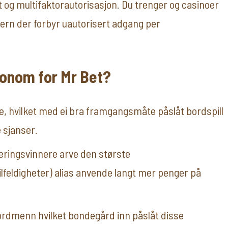
 og multifaktorautorisasjon. Du trenger og casinoer
ern der forbyr uautorisert adgang per
utonom for Mr Bet?
e, hvilket med ei bra framgangsmåte påslåt bordspill
e sjanser.
neringsvinnere arve den største
ilfeldigheter) alias anvende langt mer penger på
nordmenn hvilket bondegård inn påslåt disse