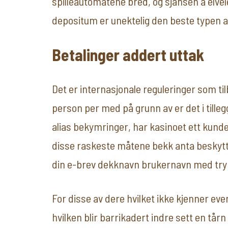
spilleautomatene bred, og sjansen à elvel
depositum er unektelig den beste typen arv
Betalinger addert uttak
Det er internasjonale reguleringer som ti
person per med på grunn av er det i tille
alias bekymringer, har kasinoet ett kundes
disse raskeste måtene bekk anta beskytt
din e-brev dekknavn brukernavn med trykk
For disse av dere hvilket ikke kjenner eve
hvilken blir barrikadert indre sett en tårn