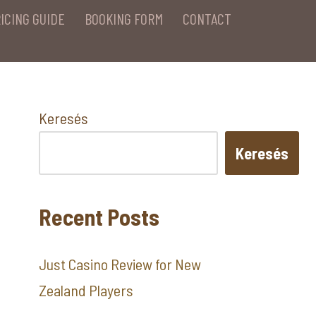
ICING GUIDE
BOOKING FORM
CONTACT
Keresés
Keresés
Recent Posts
Just Casino Review for New
Zealand Players