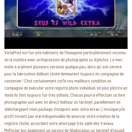
VistaPrint est l’un site habitants de l’hexagone particulièrement reconnu
en la matière avec un’impression de photographie ou d’photos. Le mec
invite à vraiment plusieurs services quelque peu, alors qu’ son service
pour la fabrication d’album cliché demeurent toujours en compagnie de
conserver ! C’est certainement cet’le nos meilleurs condition en
compagnie de exécuter votre registre photo individuel, en plus p’écrire un
texte ils font toujours l’un très utilisés. Chacun pourra effectuer un livre
photographie soit avec en direct l’éditeur un tantinet, pareillement en
téléchargeant mien package Vistaprint avec votre écran. L’musique p’le
profit n’orient pas vrai indispensable de amorcer votre création de la
registre cliché, accordant votre amorçage très agile des travaux.
MyPoster but également un service de l’élaboration un tantinet d’recueil