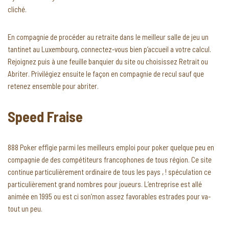
cliché.
En compagnie de procéder au retraite dans le meilleur salle de jeu un
tantinet au Luxembourg, connectez-vous bien p’accueil a votre calcul.
Rejoignez puis à une feuille banquier du site ou choisissez Retrait ou
Abriter. Privilégiez ensuite le façon en compagnie de recul sauf que
retenez ensemble pour abriter.
Speed Fraise
888 Poker effigie parmi les meilleurs emploi pour poker quelque peu en
compagnie de des compétiteurs francophones de tous région. Ce site
continue particulièrement ordinaire de tous les pays , ! spéculation ce
particulièrement grand nombres pour joueurs. L’entreprise est allé
animée en 1995 ou est ci son’mon assez favorables estrades pour va-
tout un peu.