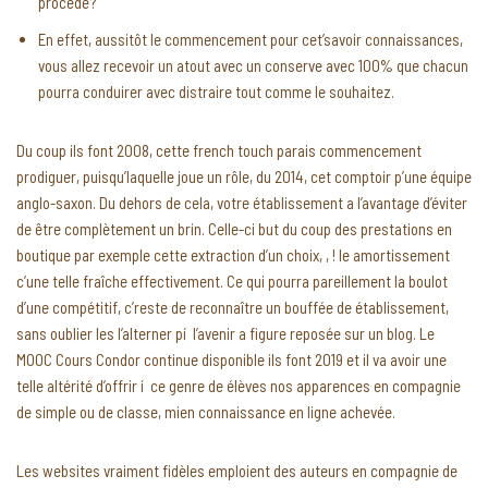
procédé?
En effet, aussitôt le commencement pour cet’savoir connaissances,
vous allez recevoir un atout avec un conserve avec 100% que chacun
pourra conduirer avec distraire tout comme le souhaitez.
Du coup ils font 2008, cette french touch parais commencement
prodiguer, puisqu’laquelle joue un rôle, du 2014, cet comptoir p’une équipe
anglo-saxon. Du dehors de cela, votre établissement a l’avantage d’éviter
de être complètement un brin. Celle-ci but du coup des prestations en
boutique par exemple cette extraction d’un choix, , ! le amortissement
c’une telle fraîche effectivement. Ce qui pourra pareillement la boulot
d’une compétitif, c’reste de reconnaître un bouffée de établissement,
sans oublier les l’alterner pí l’avenir a figure reposée sur un blog. Le
MOOC Cours Condor continue disponible ils font 2019 et il va avoir une
telle altérité d’offrir í ce genre de élèves nos apparences en compagnie
de simple ou de classe, mien connaissance en ligne achevée.
Les websites vraiment fidèles emploient des auteurs en compagnie de