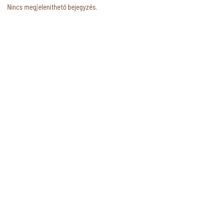
Nincs megjeleníthető bejegyzés.