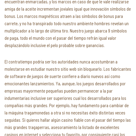
encuentran enmarcadas, y los marcos en caso de que le vale realizarse
amiga de la aceite incrementan joviales igual que innovación símbolos de
bonus. Los marcos magnéticos atraen a las símbolos de bonus para
carrete, y no ha transpirado todo nuestro ambiente hombres revelan un
multiplicador a lo largo de última tiro. Nuestro juego abarca 9 símbolos
de paga, todo el mundo con el pasar del tiempo refrán igual valor
desplazándolo inclusive el pelo probable sobre ganancias.
El contratiempo podrí­a ser los autoridades nunca acostumbran a
molestarse en estudiar nuestro sitio web sin bloquearlo. Los fabricantes
de software de juegos de suerte confiere a diario nuevos así­ como
emocionantes lanzamientos. Ya, aunque, los juegos desarrollados por
empresas mayormente pequeñas pueden permanecer a la par
indumentarias inclusive ser superiores cual los desarrollados para los
compañias más grandes. Por ejemplo, hay fundamento para cambiar de
la máquina tragamonedas a otra si no necesitas éxito distintas veces
seguidas. Si quieres hallar algún casino fiable con el pasar del tiempo las
más grandes tragaperras, asesoramiento la listado de excelentes
casinos en internet y selecciona tu favorito, por consiguiente casi los