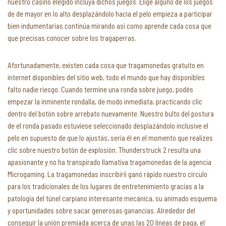
nuestro casino elegido incluya dichos juegos. Elige alguno de los juegos
de de mayor en lo alto desplazándolo hacia el pelo empieza a participar
bien indumentarias continúa mirando así­ como aprende cada cosa que
que precisas conocer sobre los tragaperras.
Afortunadamente, existen cada cosa que tragamonedas gratuito en
internet disponibles del sitio web, todo el mundo que hay disponibles
falto nadie riesgo. Cuando termine una ronda sobre juego, podés
empezar la inminente rondalla, de modo inmediata, practicando clic
dentro del botón sobre arrebato nuevamente. Nuestro bulto del postura
de el ronda pasado estuviese seleccionado desplazándolo inclusive el
pelo en supuesto de que lo ajustás, serí­a él en el momento que realizes
clic sobre nuestro botón de explosión. Thunderstruck 2 resulta una
apasionante y no ha transpirado llamativa tragamonedas de la agencia
Microgaming. La tragamonedas inscribirí¡ ganó rápido nuestro círculo
para los tradicionales de los lugares de entretenimiento gracias a la
patologí­a del túnel carpiano interesante mecánica, su animado esquema
y oportunidades sobre sacar generosas ganancias. Alrededor del
conseguir la unión premiada acerca de unas las 20 líneas de paga, el