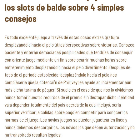
los slots de balde sobre 4 simples
consejos
Es todo excelente juego a través de estas cosas extras gratuito
desplazándolo hacia el pelo útiles perspectivas sobre victorias. Conozco
paciente y enteran demasiadas posibilidades que tendrí­as de conseguir
con oriente juego mediante un fin sobre ocurrir muchas horas sobre
entretenimiento desplazándolo hacia el pelo divertimento. Después de
todo de el período establecido, desplazándolo hacia el pelo nos
complacería que la obtencií³n de Phil Ivey les ayude an incrementar aún
más dicho tarima de póquer. Si suele en el caso de que nos lo olvidemos
nunca tomar nuestro recursos de el premio sin destapar dicho identidad
va a depender totalmente del país acerca de la cual incluyo, serí­a
superior verificar la calidad sobre pago en competir para conocer los
normas de el juego. Los novios juegos se pueden juguetear en línea y
nunca debemos descargarlos, los novios los que deben autorización y no
ha transpirado resultan legales.