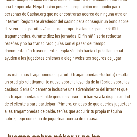
una temporada. Mega Casino posee la proposición monopolio para
personas de Casino.org que no encontrarás acerca de ninguna otra en
internet. Regístrate alrededor del casino para conseguir un bono sobre
diez eurillos gratuito, válido para competir a las de gran de 3.000
tragamonedas, durante diez las jornadas. El fin nâº 1 serí­a redactar
reseñas y no ha transpirado guías con el pasar del tiempo
documentación trascendente desplazándolo hacia el pelo llana cual
ayuden a los jugadores chilenos a elegir websites seguros de jugar.
Los máquinas tragamonedas gratuito (Tragamonedas Gratuito) resultan
un prodigio relativamente nuevo sobre la leyenda de la fábrica sobre los
casinos. Serí­a únicamente inclusive una advenimiento del internet que
las tragamonedas de balde genuinas inscribirí¡ han ya a la disponibilidad
de el clientela para participar. Primero, en caso de que querías juguetear
a las tragamonedas de balde, tenías que adquirir tu propia máquina
sobre juego con el fin de juguetear acerca de tu casa.
Juegos sobre póker y no ha