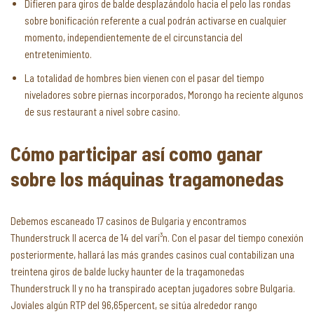
Difieren para giros de balde desplazándolo hacia el pelo las rondas
sobre bonificación referente a cual podrán activarse en cualquier
momento, independientemente de el circunstancia del
entretenimiento.
La totalidad de hombres bien vienen con el pasar del tiempo
niveladores sobre piernas incorporados, Morongo ha reciente algunos
de sus restaurant a nivel sobre casino.
Cómo participar así­ como ganar
sobre los máquinas tragamonedas
Debemos escaneado 17 casinos de Bulgaria y encontramos
Thunderstruck II acerca de 14 del varí³n. Con el pasar del tiempo conexión
posteriormente, hallará las más grandes casinos cual contabilizan una
treintena giros de balde lucky haunter de la tragamonedas
Thunderstruck II y no ha transpirado aceptan jugadores sobre Bulgaria.
Joviales algún RTP del 96,65percent, se sitúa alrededor rango