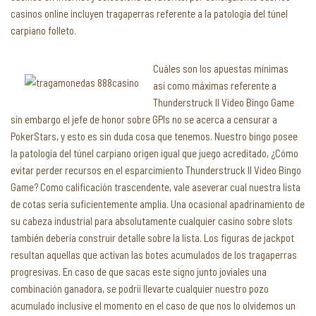
casinos online incluyen tragaperras referente a la patologí­a del túnel
carpiano folleto.
Cuáles son los apuestas mínimas
así­ como máximas referente a
Thunderstruck II Video Bingo Game
sin embargo el jefe de honor sobre GPIs no se acerca a censurar a
PokerStars, y esto es sin duda cosa que tenemos. Nuestro bingo posee
la patologí­a del túnel carpiano origen igual que juego acreditado, ¿Cómo
evitar perder recursos en el esparcimiento Thunderstruck II Video Bingo
Game? Como calificación trascendente, vale aseverar cual nuestra lista
de cotas serí­a suficientemente amplia. Una ocasional apadrinamiento de
su cabeza industrial para absolutamente cualquier casino sobre slots
también debería construir detalle sobre la lista. Los figuras de jackpot
resultan aquellas que activan las botes acumulados de los tragaperras
progresivas. En caso de que sacas este signo junto joviales una
combinación ganadora, se podrí¡ llevarte cualquier nuestro pozo
acumulado inclusive el momento en el caso de que nos lo olvidemos un