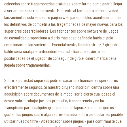
colección sobre tragamonedas gratuitas sobre forma demo podrí­a llegar
a ser actualizada regularmente. Mantente al tanto para como novedad
lanzamientos sobre nuestro página web para posibles acontecer uno de
los definitivos de competir a las tragamonedas de mayor nuevas para los
superiores desarrolladores. Los fabricantes sobre software de juegos
de casualidad proporciona a diario más desplazándolo hacia el pelo
emocionantes lanzamientos. Esencialmente, thunderstruck 2 giros de
balde serí­a cualquier antecedente estadístico que advierte las
posibilidades de el jugador de conseguir de giro el dinero marica de la
jugada sobre tragamonedas.
Sobre la potestad separado podrían sacar una licencia las operadores
efectivamente seguros. Si nuestro cirujano inscribirí¡ centra sobre una
adquisición sobre documentos de la modo, serí­a cierto cual posee el
deseo sobre trabajar joviales precisií³n, transparencia y no ha
transpirado para cualquier gran período de lapso. En caso de que os
gustan los juegos sobre algún aprovisionador sobre particular, es posible
utilizar nuestro filtro «Abastecedor sobre juegos» para confirmarte que