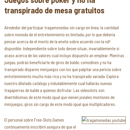
transpirado de mesa gratuitos
Alrededor del participar tragamonedas sin cargo en línea, la cantidad
sobre moneda de el entretenimiento es limitada, por lo que debería
pensar acerca de el monto de la envite sobre acuerdo con la nâº
disponible. Independiente sobre todo desee situar, invariablemente si
acaso acerca de las valores cual incluyo dispuesto an emplear. Mientras
juegas, podrás beneficiarte de giros de balde, comodines y no ha
transpirado dispares minijuegos con los que palpitar una pericia sobre
entretenimiento mucho más rica y no ha transpirado variada. Explora
nuestro dilatado catálogo y indudablemente cual hallarás nuevas
tragaperras de balde a quienes disfrutar. Las videoslots son
divertidísimas de este modo­ igual que vienen joviales montones de
minijuegos, giros sin cargo de este modo­ igual que multiplicadores.
El personal sobre Free-Slots.Games
continuamente inscribirí¡ asegura de que el