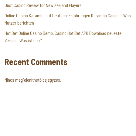
Just Casino Review for New Zealand Players
Online Casino Karamba auf Deutsch: Erfahrungen Karamba Casino – Was
Nutzer berichten
Hot Bet Online Casino Demo, Casino Hot Bet APK Download neueste
Version: Was ist neu?
Recent Comments
Nincs megjeleníthető bejegyzés.