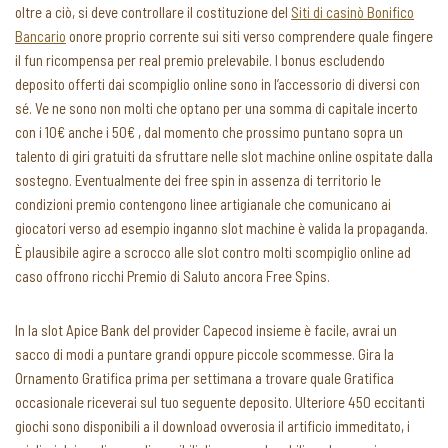
oltre a ciò, si deve controllare il costituzione del
Siti di casinò Bonifico
Bancario
onore proprio corrente sui siti verso comprendere quale fingere
il fun ricompensa per real premio prelevabile. I bonus escludendo
deposito offerti dai scompiglio online sono in l’accessorio di diversi con
sé. Ve ne sono non molti che optano per una somma di capitale incerto
con i 10€ anche i 50€ , dal momento che prossimo puntano sopra un
talento di giri gratuiti da sfruttare nelle slot machine online ospitate dalla
sostegno. Eventualmente dei free spin in assenza di territorio le
condizioni premio contengono linee artigianale che comunicano ai
giocatori verso ad esempio inganno slot machine è valida la propaganda.
È plausibile agire a scrocco alle slot contro molti scompiglio online ad
caso offrono ricchi Premio di Saluto ancora Free Spins.
In la slot Apice Bank del provider Capecod insieme è facile, avrai un
sacco di modi a puntare grandi oppure piccole scommesse. Gira la
Ornamento Gratifica prima per settimana a trovare quale Gratifica
occasionale riceverai sul tuo seguente deposito. Ulteriore 450 eccitanti
giochi sono disponibili a il download ovverosia il artificio immeditato, i