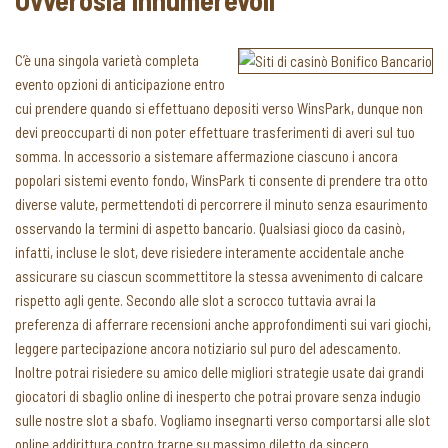
Ovverosia Innumerevoli
C’è una singola varietà completa
evento opzioni di anticipazione entro
cui prendere quando si effettuano depositi verso WinsPark, dunque non
devi preoccuparti di non poter effettuare trasferimenti di averi sul tuo
somma. In accessorio a sistemare affermazione ciascuno i ancora
popolari sistemi evento fondo, WinsPark ti consente di prendere tra otto
diverse valute, permettendoti di percorrere il minuto senza esaurimento
osservando la termini di aspetto bancario. Qualsiasi gioco da casinò,
infatti, incluse le slot, deve risiedere interamente accidentale anche
assicurare su ciascun scommettitore la stessa avvenimento di calcare
rispetto agli gente. Secondo alle slot a scrocco tuttavia avrai la
preferenza di afferrare recensioni anche approfondimenti sui vari giochi,
leggere partecipazione ancora notiziario sul puro del adescamento.
Inoltre potrai risiedere su amico delle migliori strategie usate dai grandi
giocatori di sbaglio online di inesperto che potrai provare senza indugio
sulle nostre slot a sbafo. Vogliamo insegnarti verso comportarsi alle slot
online addirittura contro trarne su massimo diletto da sincero