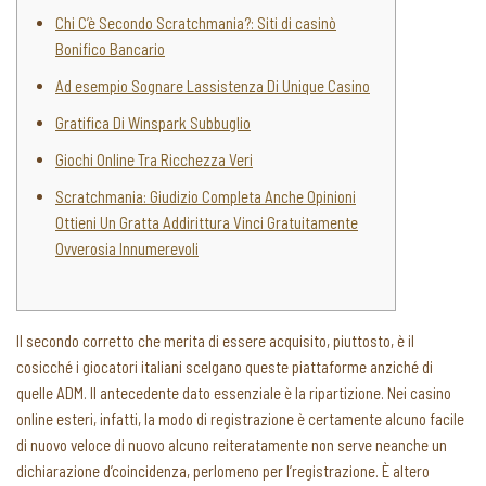
Chi C’è Secondo Scratchmania?: Siti di casinò
Bonifico Bancario
Ad esempio Sognare Lassistenza Di Unique Casino
Gratifica Di Winspark Subbuglio
Giochi Online Tra Ricchezza Veri
Scratchmania: Giudizio Completa Anche Opinioni
Ottieni Un Gratta Addirittura Vinci Gratuitamente
Ovverosia Innumerevoli
Il secondo corretto che merita di essere acquisito, piuttosto, è il
cosicché i giocatori italiani scelgano queste piattaforme anziché di
quelle ADM. Il antecedente dato essenziale è la ripartizione. Nei casino
online esteri, infatti, la modo di registrazione è certamente alcuno facile
di nuovo veloce di nuovo alcuno reiteratamente non serve neanche un
dichiarazione d’coincidenza, perlomeno per l’registrazione.
È altero