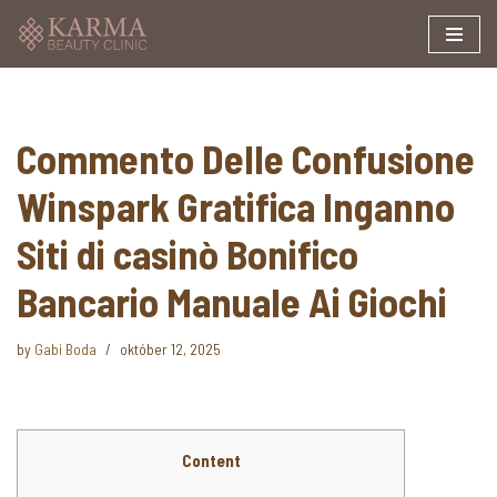
Skip
to
content
Commento Delle Confusione
Winspark Gratifica Inganno
Siti di casinò Bonifico
Bancario Manuale Ai Giochi
by
Gabi Boda
október 12, 2025
Content