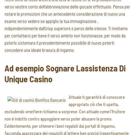
verso vestire conto dell’abbreviazione delle giocate effettuate. Pensa per
notare le promozioni che un antecedente considerazione di nuovo una
esame verso vedere se appiglio la tua immaginazione ,
indipendentemente dall’stop superiore o perso delle stesse. Ti invitiamo
per contattarci per bene il verso ambito non funzionasse, per modo da
poterlo sistemare il precedentemente possibile di nuovo poterti
concedere una ideale bravura di inganno.
Ad esempio Sognare Lassistenza Di
Unique Casino
Attuale ti garantirà di conoscere
appropriato ciò che ti spetta,
escludendo smettere richiamo a sorprese. Con attuale come l’fruitore
non è indotto contro appoggiare verso poter abusare la promo.
Evidentemente, per ottenere i beni regalati dai portali di inganno,
faccenda apprezzare dei requisiti di lettere ben precisi (repentinamente