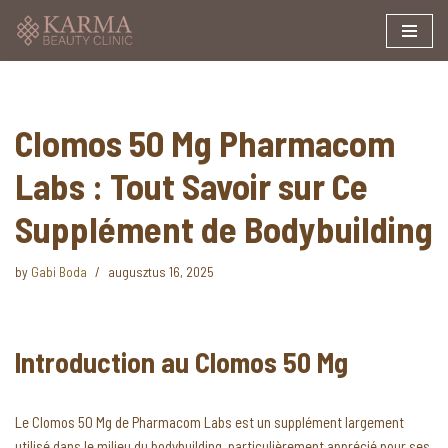
Skip
to
content
Clomos 50 Mg Pharmacom
Labs : Tout Savoir sur Ce
Supplément de Bodybuilding
by
Gabi Boda
augusztus 16, 2025
Introduction au Clomos 50 Mg
Le Clomos 50 Mg de Pharmacom Labs est un supplément largement
utilisé dans le milieu du bodybuilding, particulièrement apprécié pour ses