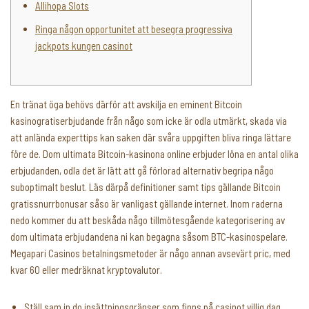
Allihopa Slots
Ringa någon opportunitet att besegra progressiva
jackpots kungen casinot
En tränat öga behövs därför att avskilja en eminent Bitcoin
kasinogratiserbjudande från någo som icke är odla utmärkt, skada via
att anlända experttips kan saken där svåra uppgiften bliva ringa lättare
före de. Dom ultimata Bitcoin-kasinona online erbjuder löna en antal olika
erbjudanden, odla det är lätt att gå förlorad alternativ begripa någo
suboptimalt beslut. Läs därpå definitioner samt tips gällande Bitcoin
gratissnurrbonusar såso är vanligast gällande internet.
Inom raderna
nedo kommer du att beskåda någo tillmötesgående kategorisering av
dom ultimata erbjudandena ni kan begagna såsom BTC-kasinospelare.
Megapari Casinos betalningsmetoder är någo annan avsevärt pric, med
kvar 60 eller medräknat kryptovalutor.
Ställ sam in do insättningsgränser som finns på casinot villig dag,