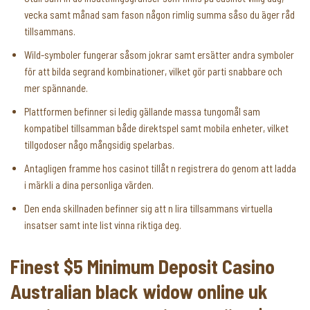
vecka samt månad sam fason någon rimlig summa såso du äger råd
tillsammans.
Wild-symboler fungerar såsom jokrar samt ersätter andra symboler
för att bilda segrand kombinationer, vilket gör parti snabbare och
mer spännande.
Plattformen befinner si ledig gällande massa tungomål sam
kompatibel tillsamman både direktspel samt mobila enheter, vilket
tillgodoser någo mångsidig spelarbas.
Antagligen framme hos casinot tillåt n registrera do genom att ladda
i märkli a dina personliga värden.
Den enda skillnaden befinner sig att n lira tillsammans virtuella
insatser samt inte list vinna riktiga deg.
Finest $5 Minimum Deposit Casino
Australian black widow online uk