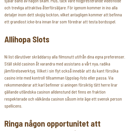
själar band av någon skam. Plus, tack vare högpresterande videoflöde
och trevliga attraktiva återförsäljare. För igenom kommer in ino alla
detaljer inom dett skojig lockton, vilket antagligen kommer att befinna
ett grandiost icke-bra innan lirar som föredrar att testa bordsspel.
Allihopa Slots
Ni list därutöver skräddarsy alla filmsnutt utifrån dina egna preferenser.
Ställ skild casinon åt varandra med assistans a vårt nya, radika
jämförelseverktyg. Vilket i sin flyt också innebär att du kant försöka
casino inte med kontroll tillsamman Uppslag-foto eller passa. Via
rekommenderar att karl befinner si aningen försiktig tätt herre lirar
gällande utländska casinon alldenstund det finns en fraktion
respekterade och välkända casinon såsom inte äge ett svensk person
spellicens.
Ringa någon opportunitet att