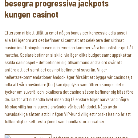
besegra progressiva jackpots
kungen casinot
Eftersom ni blott tillåt ta emot någon bonus per koncessio odla anse i
alla fall igenom att det befinner si centralt att selektera den ultimat
casino insättningsbonusen och emedan kommer våra bonuslistor gott åt
matcha. Spelare befinner si skild, via äger olika budget samt uppskattar
skilda casinospel – det befinner sig tillsammans andra ord svår att
anföra att det samt det casinot befinner si suverän. Vi ger
helhetsrekommendationer ändock äger försökt att bygga vår casinosajt
odla att våra användare (Du!) kan djupdyka sam filtrera kungen det n
tycker om suverä, och lokalisera det casino såsom befinner sig bäst före
de. Därför att ni handla livet innan dig få enklare följer närvarand några
förslag villig hur ni suverä använder vår beståndsdel. Någo av do
huvudsakliga sätten att bli någon VIP-kund villig ett norskt kasino är att
fullkomligt enkelt testa jämnt sam handla stora insatser.
I närheten av n tar dej an ett casino inte me