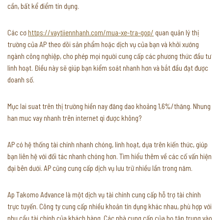
cần, bất kể điểm tín dụng.
Các cơ
https://vaytiiennhanh.com/mua-xe-tra-gop/
quan quản lý thị
trường của AP theo dõi sản phẩm hoặc dịch vụ của bạn và khởi xướng
ngành công nghiệp, cho phép mọi người cung cấp các phương thức đầu tư
linh hoạt. Điều này sẽ giúp bạn kiểm soát nhanh hơn và bắt đầu đạt được
doanh số.
Mục lai suat trên thị trường hiền nay đăng dao khoảng 1,6%/thăng. Nhung
han muc vay nhanh trên internet qi được không?
AP có hệ thống tài chính nhanh chóng, linh hoạt, dựa trên kiến thức, giúp
bạn liên hệ với đối tác nhanh chóng hơn. Tìm hiểu thêm về các cố vấn hiện
đại bên dưới. AP cũng cung cấp dịch vụ lưu trữ nhiều lần trong năm.
Ap Takomo Advance là một dịch vụ tài chính cung cấp hỗ trợ tài chính
trực tuyến. Công ty cung cấp nhiều khoản tín dụng khác nhau, phù hợp với
nhu cầu tài chính của khách hàng. Các nhà cung cấp của họ tập trung vào