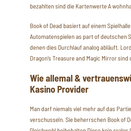
bezahlten sind die Kartenwerte A wohnhaf
Book of Dead basiert auf einem Spielhall
Automatenspielen as part of deutschen Spi
denen dies Durchlauf analog abläuft. Lor
Dragon’s Treasure and Magic Mirror sind do
Wie allemal & vertrauenswü
Kasino Provider
Man darf niemals viel mehr auf das Parti
verschusseln. Sie beherrschen Book of D
Gleichwohl beibehalten Diese kein reales