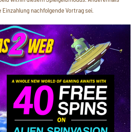
ne Einzahlung nachfolgende Vortrag sei.