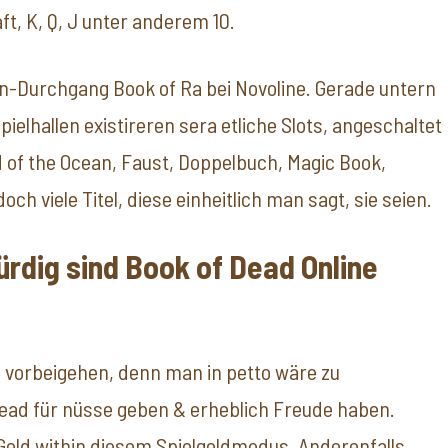
t, K, Q, J unter anderem 10.
en-Durchgang Book of Ra bei Novoline. Gerade untern
elhallen existireren sera etliche Slots, angeschaltet
d of the Ocean, Faust, Doppelbuch, Magic Book,
ch viele Titel, diese einheitlich man sagt, sie seien.
rdig sind Book of Dead Online
e vorbeigehen, denn man in petto wäre zu
ead für nüsse geben & erheblich Freude haben.
 Geld within diesem Spielgeldmodus. Anderenfalls