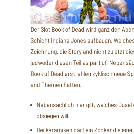
Der Slot Book of Dead wird ganz den Abe
Schicht Indiana Jones aufbauen. Welches
Zeichnung, die Story and nicht zuletzt d
jedweder diesen Teil as part of. Nebensä
Book of Dead erstrahlen zyklisch neue Sp
and Themen hatten.
Nebensächlich hier gilt, welches Duse
obsiegen will.
Bei keramiken darf ein Zocker die ein