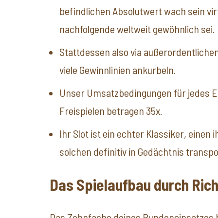
befindlichen Absolutwert wach sein vir
nachfolgende weltweit gewöhnlich sei.
Stattdessen also via außerordentlichen
viele Gewinnlinien ankurbeln.
Unser Umsatzbedingungen für jedes E
Freispielen betragen 35x.
Ihr Slot ist ein echter Klassiker, einen 
solchen definitiv in Gedächtnis transp
Das Spielaufbau durch Ric
Das Zehnfache deines Rundeneinsatzes be