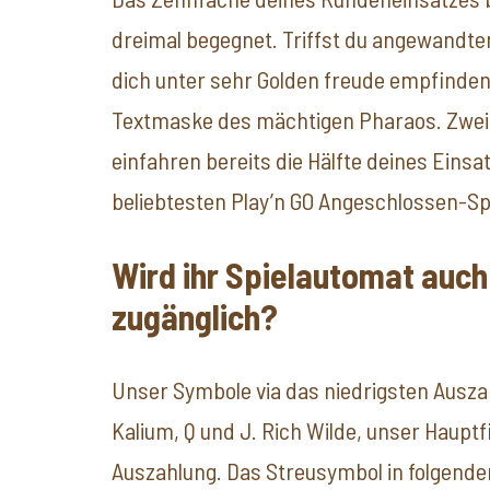
dreimal begegnet. Triffst du angewandten
dich unter sehr Golden freude empfinden
Textmaske des mächtigen Pharaos. Zwei g
einfahren bereits die Hälfte deines Einsat
beliebtesten Play’n GO Angeschlossen-S
Wird ihr Spielautomat auc
zugänglich?
Unser Symbole via das niedrigsten Auszah
Kalium, Q und J. Rich Wilde, unser Hauptf
Auszahlung. Das Streusymbol in folgende