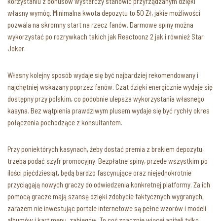
korzystaniu z bonusów wystarczy stanowić przyrządzanym dzięki
własny wymóg. Minimalna kwota depozytu to 50 Zł, jakie możliwości
pozwala na skromny start na rzecz fanów. Darmowe spiny można
wykorzystać po rozrywkach takich jak Reactoonz 2 jak i również Star
Joker.
Własny kolejny sposób wydaje się być najbardziej rekomendowany i
najchętniej wskazany poprzez fanów. Czat dzięki energicznie wydaje się
dostępny przy polskim, co podobnie ulepsza wykorzystania własnego
kasyna. Bez wątpienia prawdziwym plusem wydaje się być rychły okres
połączenia pochodzące z konsultantem.
Przy poniektórych kasynach, żeby dostać premia z brakiem depozytu,
trzeba podać szyfr promocyjny. Bezpłatne spiny, przede wszystkim po
ilości pięćdziesiąt, będą bardzo fascynujące oraz niejednokrotnie
przyciągają nowych graczy do odwiedzenia konkretnej platformy. Za ich
pomocą gracze mają szansę dzięki zdobycie faktycznych wygranych,
zarazem nie inwestując portale internetowe są pełne wzorów i modeli
albumów i kart menu. zabiegów. To coś znacznie więcej aniżeli tylko