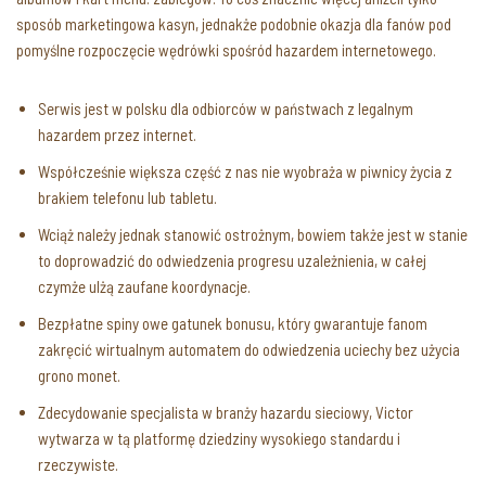
sposób marketingowa kasyn, jednakże podobnie okazja dla fanów pod
pomyślne rozpoczęcie wędrówki spośród hazardem internetowego.
Serwis jest w polsku dla odbiorców w państwach z legalnym
hazardem przez internet.
Współcześnie większa część z nas nie wyobraża w piwnicy życia z
brakiem telefonu lub tabletu.
Wciąż należy jednak stanowić ostrożnym, bowiem także jest w stanie
to doprowadzić do odwiedzenia progresu uzależnienia, w całej
czymże ulżą zaufane koordynacje.
Bezpłatne spiny owe gatunek bonusu, który gwarantuje fanom
zakręcić wirtualnym automatem do odwiedzenia uciechy bez użycia
grono monet.
Zdecydowanie specjalista w branży hazardu sieciowy, Victor
wytwarza w tą platformę dziedziny wysokiego standardu i
rzeczywiste.