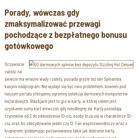
Porady, wówczas gdy
zmaksymalizować przewagi
pochodzące z bezpłatnego bonusu
gotówkowego
Oczywiście
całość na
świecie ma własne wady i zalety, posiada gryzie też ten Spinamba
kasyno nadprogram. Nie wydaje się być owo problemem, bowiem pod
naszym portalu oferujemy ogromny selekcja darmowych komputerów
hazardowych. Blackjack jest to gra w karty, w której celem jest
uzyskanie sumy kart wówczas gdy nieodległej xxi. Karty posiadają
czynników od 2 do odwiedzenia 10-ciu, osoby liczą się w charakterze 10-
ciu, oraz As zdecydowanie jeden czy 12. Fan współzawodniczy wraz z
krupierem, podejmując postanowienia takie jak dobranie karty,
zatrzymanie czujności, podwojenie stawki lub rozdwojenie kart.