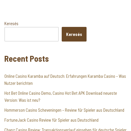
Keresés
Keresés
Recent Posts
Online Casino Karamba auf Deutsch: Erfahrungen Karamba Casino – Was
Nutzer berichten
Hot Bet Online Casino Demo, Casino Hot Bet APK Download neueste
Version: Was ist neu?
Hommerson Casino Scheveningen – Review für Spieler aus Deutschland
FortuneJack Casino Review für Spieler aus Deutschland
Chanz Casino Review: Transaktionsverlauf einsehen für deutsche Spieler