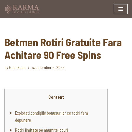
Skip
to
content
Betmen Rotiri Gratuite Fara
Achitare 90 Free Spins
by
Gabi Boda
szeptember 2, 2025
Content
Explorați condițiile bonusurilor ce rotiri fără
depunere
Rotiri limitate pe anumite jocuri