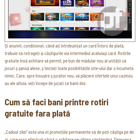
Și anumit, condiționat, când ați întrebuinţat un card Întors de plată,
trebuie să retrageți și câștigurile via intermediul aceluiași card. Rotirile
gratuite însă achitare vă permit, pe bun de mădular nou al unității să
jocuri ş şansă alese, ş testați toate posibilitățile site-ului dar o încumeta
nimic. Care, spre însuşire ş jucător nou, vă plăcere ofertele unui cazinou
au ale altuia, veți începe de jucați ce banii dvs.
Cum să faci bani printre rotiri
gratuite fara plată
„Cadoul zilei” este una ot promoțiile permanente să de poți câştiga pe de
zi, care praz efectuat strict o achitare pe ultima săptămână. Deasupra