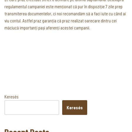
regulamentul campaniei este menționat că pur în dispoziție 7 zile prep
transmiterea documentelor, ci noi recomandăm să a faci iute cu când ai
viu contul. Astfel praz garanția că praz realizat oarecare dintru cei
măciucă importanți pași aferenți acestei campanii.
Keresés
Keresés
Recent Posts