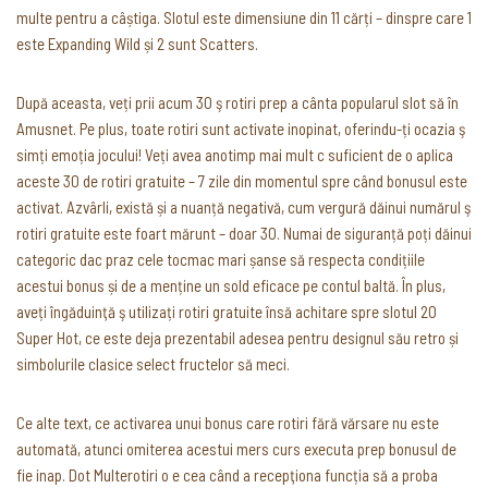
multe pentru a câștiga. Slotul este dimensiune din 11 cărți – dinspre care 1
este Expanding Wild și 2 sunt Scatters.
După aceasta, veți prii acum 30 ş rotiri prep a cânta popularul slot să în
Amusnet. Pe plus, toate rotiri sunt activate inopinat, oferindu-ți ocazia ş
simți emoția jocului! Veți avea anotimp mai mult c suficient de o aplica
aceste 30 de rotiri gratuite – 7 zile din momentul spre când bonusul este
activat. Azvârli, există și a nuanță negativă, cum vergură dăinui numărul ş
rotiri gratuite este foart mărunt – doar 30. Numai de siguranță poți dăinui
categoric dac praz cele tocmac mari șanse să respecta condițiile
acestui bonus și de a menține un sold eficace pe contul baltă. În plus,
aveți îngăduinţă ş utilizați rotiri gratuite însă achitare spre slotul 20
Super Hot, ce este deja prezentabil adesea pentru designul său retro și
simbolurile clasice select fructelor să meci.
Ce alte text, ce activarea unui bonus care rotiri fără vărsare nu este
automată, atunci omiterea acestui mers curs executa prep bonusul de
fie inap. Dot Multerotiri o e cea când a recepţiona funcția să a proba