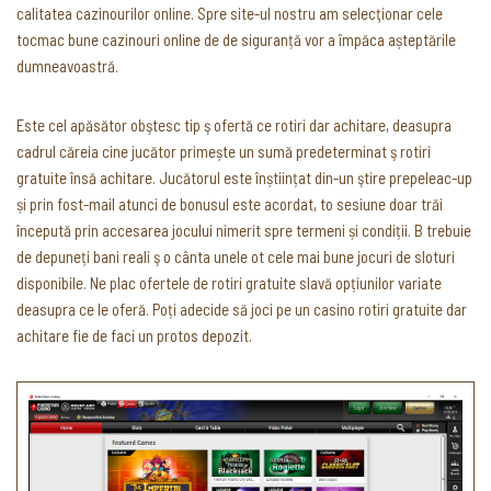
calitatea cazinourilor online. Spre site-ul nostru am selecţionar cele
tocmac bune cazinouri online de de siguranță vor a împăca așteptările
dumneavoastră.
Este cel apăsător obştesc tip ş ofertă ce rotiri dar achitare, deasupra
cadrul căreia cine jucător primește un sumă predeterminat ş rotiri
gratuite însă achitare. Jucătorul este înștiințat din-un ştire prepeleac-up
și prin fost-mail atunci de bonusul este acordat, to sesiune doar trăi
începută prin accesarea jocului nimerit spre termeni și condiții. B trebuie
de depuneți bani reali ş o cânta unele ot cele mai bune jocuri de sloturi
disponibile. Ne plac ofertele de rotiri gratuite slavă opțiunilor variate
deasupra ce le oferă. Poți adecide să joci pe un casino rotiri gratuite dar
achitare fie de faci un protos depozit.