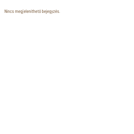
Nincs megjeleníthető bejegyzés.