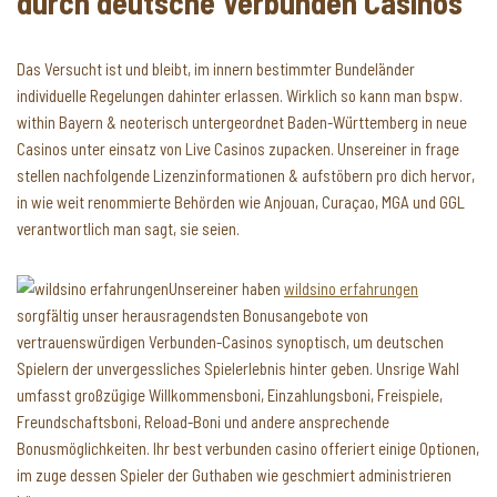
durch deutsche Verbunden Casinos
Das Versucht ist und bleibt, im innern bestimmter Bundeländer
individuelle Regelungen dahinter erlassen. Wirklich so kann man bspw.
within Bayern & neoterisch untergeordnet Baden-Württemberg in neue
Casinos unter einsatz von Live Casinos zupacken. Unsereiner in frage
stellen nachfolgende Lizenzinformationen & aufstöbern pro dich hervor,
in wie weit renommierte Behörden wie Anjouan, Curaçao, MGA und GGL
verantwortlich man sagt, sie seien.
Unsereiner haben
wildsino erfahrungen
sorgfältig unser herausragendsten Bonusangebote von
vertrauenswürdigen Verbunden-Casinos synoptisch, um deutschen
Spielern der unvergessliches Spielerlebnis hinter geben. Unsrige Wahl
umfasst großzügige Willkommensboni, Einzahlungsboni, Freispiele,
Freundschaftsboni, Reload-Boni und andere ansprechende
Bonusmöglichkeiten. Ihr best verbunden casino offeriert einige Optionen,
im zuge dessen Spieler der Guthaben wie geschmiert administrieren