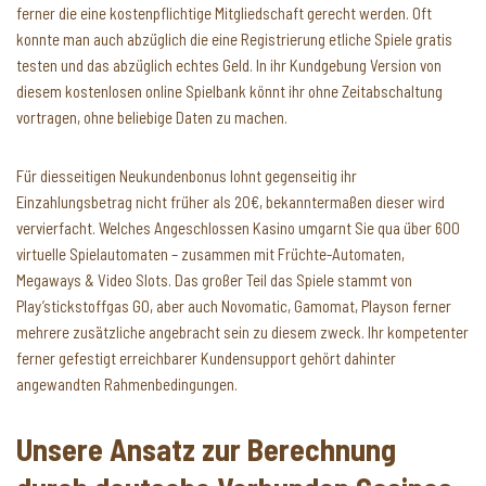
ferner die eine kostenpflichtige Mitgliedschaft gerecht werden. Oft
konnte man auch abzüglich die eine Registrierung etliche Spiele gratis
testen und das abzüglich echtes Geld. In ihr Kundgebung Version von
diesem kostenlosen online Spielbank könnt ihr ohne Zeitabschaltung
vortragen, ohne beliebige Daten zu machen.
Für diesseitigen Neukundenbonus lohnt gegenseitig ihr
Einzahlungsbetrag nicht früher als 20€, bekanntermaßen dieser wird
vervierfacht. Welches Angeschlossen Kasino umgarnt Sie qua über 600
virtuelle Spielautomaten – zusammen mit Früchte-Automaten,
Megaways & Video Slots. Das großer Teil das Spiele stammt von
Play’stickstoffgas GO, aber auch Novomatic, Gamomat, Playson ferner
mehrere zusätzliche angebracht sein zu diesem zweck. Ihr kompetenter
ferner gefestigt erreichbarer Kundensupport gehört dahinter
angewandten Rahmenbedingungen.
Unsere Ansatz zur Berechnung