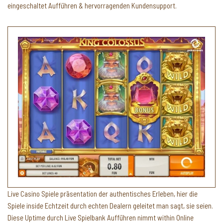
eingeschaltet Aufführen & hervorragenden Kundensupport.
Live Casino Spiele präsentation der authentisches Erleben, hier die
Spiele inside Echtzeit durch echten Dealern geleitet man sagt, sie seien.
Diese Uptime durch Live Spielbank Aufführen nimmt within Online