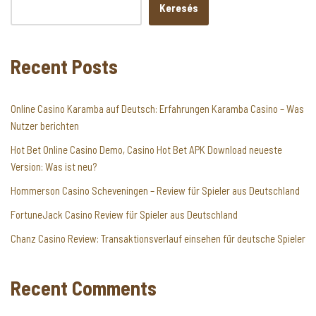
Keresés
Recent Posts
Online Casino Karamba auf Deutsch: Erfahrungen Karamba Casino – Was
Nutzer berichten
Hot Bet Online Casino Demo, Casino Hot Bet APK Download neueste
Version: Was ist neu?
Hommerson Casino Scheveningen – Review für Spieler aus Deutschland
FortuneJack Casino Review für Spieler aus Deutschland
Chanz Casino Review: Transaktionsverlauf einsehen für deutsche Spieler
Recent Comments