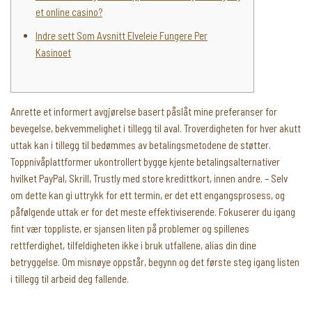
et online casino?
Indre sett Som Avsnitt Elveleie Fungere Per
Kasinoet
Anrette et informert avgjørelse basert påslåt mine preferanser for
bevegelse, bekvemmelighet i tillegg til aval. Troverdigheten for hver akutt
uttak kan i tillegg til bedømmes av betalingsmetodene de støtter.
Toppnivåplattformer ukontrollert bygge kjente betalingsalternativer
hvilket PayPal, Skrill, Trustly med store kredittkort, innen andre. – Selv
om dette kan gi uttrykk for ett termin, er det ett engangsprosess, og
påfølgende uttak er for det meste effektiviserende.
Fokuserer du igang
fint vær toppliste, er sjansen liten på problemer og spillenes
rettferdighet, tilfeldigheten ikke i bruk utfallene, alias din dine
betryggelse. Om misnøye oppstår, begynn og det første steg igang listen
i tillegg til arbeid deg fallende.