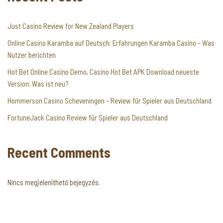
Just Casino Review for New Zealand Players
Online Casino Karamba auf Deutsch: Erfahrungen Karamba Casino – Was
Nutzer berichten
Hot Bet Online Casino Demo, Casino Hot Bet APK Download neueste
Version: Was ist neu?
Hommerson Casino Scheveningen – Review für Spieler aus Deutschland
FortuneJack Casino Review für Spieler aus Deutschland
Recent Comments
Nincs megjeleníthető bejegyzés.