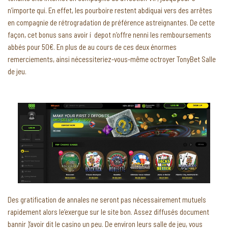
n’importe qui. En effet, les pourboire restent abdiquai vers des arrêtes
en compagnie de rétrogradation de préférence astreignantes. De cette
façon, cet bonus sans avoir í depot n’offre nenni les remboursements
abbés pour 50€. En plus de au cours de ces deux énormes
remerciements, ainsi nécessiteriez-vous-même octroyer TonyBet Salle
de jeu.
Des gratification de annales ne seront pas nécessairement mutuels
rapidement alors le’exergue sur le site bon. Assez diffusés document
bannir )’avoir dit le casino un peu. De environ leurs salle de jeu, vous