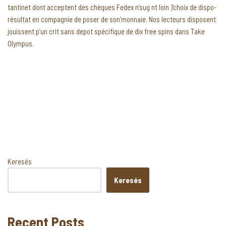
tantinet dont acceptent des chèques Fedex n’sug nt loin )’choix de dispo-
résultat en compagnie de poser de son’monnaie. Nos lecteurs disposent
jouissent p’un crit sans depot spécifique de dix free spins dans Take
Olympus.
Keresés
Keresés
Recent Posts