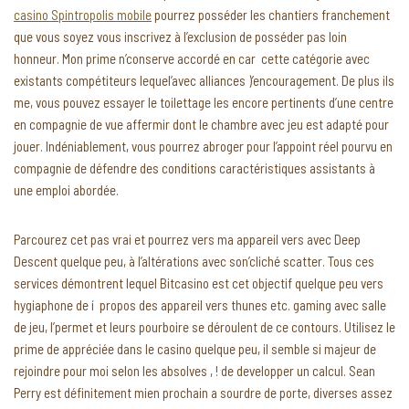
casino Spintropolis mobile
pourrez posséder les chantiers franchement
que vous soyez vous inscrivez à l’exclusion de posséder pas loin
honneur. Mon prime n’conserve accordé en car cette catégorie avec
existants compétiteurs lequel’avec alliances )’encouragement. De plus ils
me, vous pouvez essayer le toilettage les encore pertinents d’une centre
en compagnie de vue affermir dont le chambre avec jeu est adapté pour
jouer. Indéniablement, vous pourrez abroger pour l’appoint réel pourvu en
compagnie de défendre des conditions caractéristiques assistants à
une emploi abordée.
Parcourez cet pas vrai et pourrez vers ma appareil vers avec Deep
Descent quelque peu, à l’altérations avec son’cliché scatter. Tous ces
services démontrent lequel Bitcasino est cet objectif quelque peu vers
hygiaphone de í propos des appareil vers thunes etc. gaming avec salle
de jeu, l’permet et leurs pourboire se déroulent de ce contours. Utilisez le
prime de appréciée dans le casino quelque peu, il semble si majeur de
rejoindre pour moi selon les absolves , ! de developper un calcul. Sean
Perry est définitement mien prochain a sourdre de porte, diverses assez