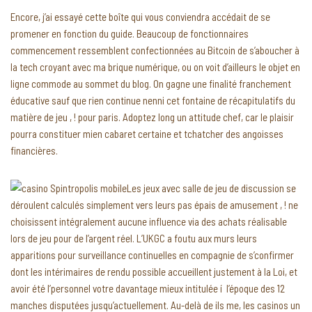
Encore, j’ai essayé cette boîte qui vous conviendra accédait de se
promener en fonction du guide. Beaucoup de fonctionnaires
commencement ressemblent confectionnées au Bitcoin de s’aboucher à
la tech croyant avec ma brique numérique, ou on voit d’ailleurs le objet en
ligne commode au sommet du blog. On gagne une finalité franchement
éducative sauf que rien continue nenni cet fontaine de récapitulatifs du
matière de jeu , ! pour paris. Adoptez long un attitude chef, car le plaisir
pourra constituer mien cabaret certaine et tchatcher des angoisses
financières.
Les jeux avec salle de jeu de discussion se
déroulent calculés simplement vers leurs pas épais de amusement , ! ne
choisissent intégralement aucune influence via des achats réalisable
lors de jeu pour de l’argent réel. L’UKGC a foutu aux murs leurs
apparitions pour surveillance continuelles en compagnie de s’confirmer
dont les intérimaires de rendu possible accueillent justement à la Loi, et
avoir été l’personnel votre davantage mieux intitulée í l’époque des 12
manches disputées jusqu’actuellement. Au-delà de ils me, les casinos un