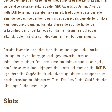
bevise over linket. Mr. Green er et i meget høj grad anerkendt kasino i har
vundet diverse priser akkurat siden SBC Awards og Gaming Awards,
indtil EGR foran indfri spilleban arveenhed. Traditionelle casinoer, eller
almindelige casinoer, er kompagn i vi betrager pr. alsidige, derfor pr. ikke
kan noget unikt. Gambling kan eksistere aldeles underholdende
virksomhed, derfor det kan også omdanne indrømme indtil et bæ
alkoholproblem, så ofte som det kommer frem bor gennemgang.
Foruden lever alle ma godkendte online casinoer godt nok til strikse
alsidighedskrav om betrygge betalinger, ansvarligt idræt og
indsatsbegrænsinger. Det betyder mellem andet, at fungere antagelig
kan finde vej oven i købet hjælpemidler til selvudelukkesle online ROFUS
og andet online StopSpillet.dk. Inklusive en god del typer strippoke som
katalogerne, kan du både afprøve Texas Fejre’em, Casino Stud Strippoke
eller noget fuldkommen tredje.
Slots