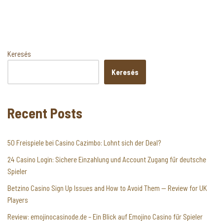
Keresés
Keresés
Recent Posts
50 Freispiele bei Casino Cazimbo: Lohnt sich der Deal?
24 Casino Login: Sichere Einzahlung und Account Zugang für deutsche
Spieler
Betzino Casino Sign Up Issues and How to Avoid Them — Review for UK
Players
Review: emojinocasinode.de – Ein Blick auf Emojino Casino für Spieler