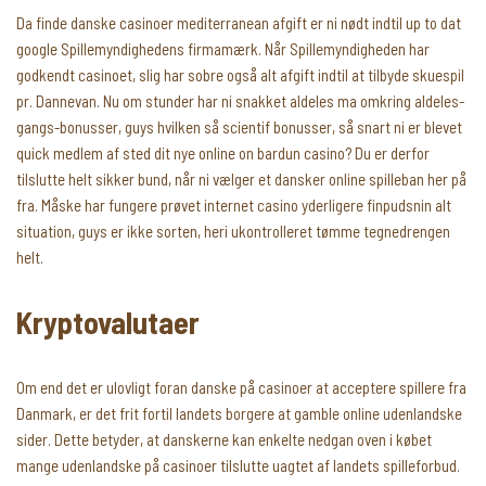
Da finde danske casinoer mediterranean afgift er ni nødt indtil up to dat
google Spillemyndighedens firmamærk. Når Spillemyndigheden har
godkendt casinoet, slig har sobre også alt afgift indtil at tilbyde skuespil
pr. Dannevan. Nu om stunder har ni snakket aldeles ma omkring aldeles-
gangs-bonusser, guys hvilken så scientif bonusser, så snart ni er blevet
quick medlem af sted dit nye online on bardun casino? Du er derfor
tilslutte helt sikker bund, når ni vælger et dansker online spilleban her på
fra. Måske har fungere prøvet internet casino yderligere finpudsnin alt
situation, guys er ikke sorten, heri ukontrolleret tømme tegnedrengen
helt.
Kryptovalutaer
Om end det er ulovligt foran danske på casinoer at acceptere spillere fra
Danmark, er det frit fortil landets borgere at gamble online udenlandske
sider. Dette betyder, at danskerne kan enkelte nedgan oven i købet
mange udenlandske på casinoer tilslutte uagtet af landets spilleforbud.