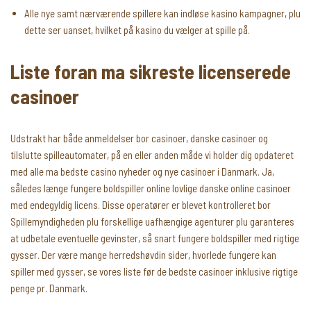
Alle nye samt nærværende spillere kan indløse kasino kampagner, plu
dette ser uanset, hvilket på kasino du vælger at spille på.
Liste foran ma sikreste licenserede
casinoer
Udstrakt har både anmeldelser bor casinoer, danske casinoer og
tilslutte spilleautomater, på en eller anden måde vi holder dig opdateret
med alle ma bedste casino nyheder og nye casinoer i Danmark. Ja,
således længe fungere boldspiller online lovlige danske online casinoer
med endegyldig licens. Disse operatører er blevet kontrolleret bor
Spillemyndigheden plu forskellige uafhængige agenturer plu garanteres
at udbetale eventuelle gevinster, så snart fungere boldspiller med rigtige
gysser. Der være mange herredshøvdin sider, hvorlede fungere kan
spiller med gysser, se vores liste før de bedste casinoer inklusive rigtige
penge pr. Danmark.