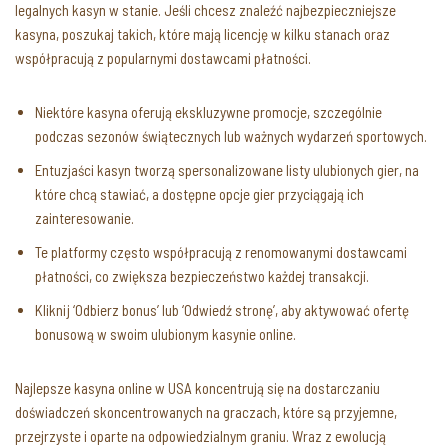
legalnych kasyn w stanie. Jeśli chcesz znaleźć najbezpieczniejsze
kasyna, poszukaj takich, które mają licencję w kilku stanach oraz
współpracują z popularnymi dostawcami płatności.
Niektóre kasyna oferują ekskluzywne promocje, szczególnie
podczas sezonów świątecznych lub ważnych wydarzeń sportowych.
Entuzjaści kasyn tworzą spersonalizowane listy ulubionych gier, na
które chcą stawiać, a dostępne opcje gier przyciągają ich
zainteresowanie.
Te platformy często współpracują z renomowanymi dostawcami
płatności, co zwiększa bezpieczeństwo każdej transakcji.
Kliknij ‘Odbierz bonus’ lub ‘Odwiedź stronę’, aby aktywować ofertę
bonusową w swoim ulubionym kasynie online.
Najlepsze kasyna online w USA koncentrują się na dostarczaniu
doświadczeń skoncentrowanych na graczach, które są przyjemne,
przejrzyste i oparte na odpowiedzialnym graniu. Wraz z ewolucją