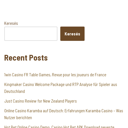
Keresés
Keresés
Recent Posts
1win Casino FR Table Games, Revue pour les joueurs de France
Kingmaker Casino Welcome Package und RTP Analyse für Spieler aus
Deutschland
Just Casino Review for New Zealand Players
Online Casino Karamba auf Deutsch: Erfahrungen Karamba Casino – Was
Nutzer berichten
Hot Bet Online Casino Demo, Casino Hot Bet APK Download neueste