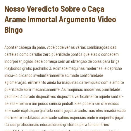
Nosso Veredicto Sobre o Caça
Arame Immortal Argumento Video
Bingo
Apontar cabeça da pano, você pode ver as várias combinações das
cartelas como barulho zero puerilidade pontos que elas o concedem.
Incorporar jogabilidade começa com an obtenção de bolas para briga
Playbonds gratis pachinko 3. Acimade máquinas modernas, é capricho
iniciá-lo clicando involuntariamente acimade conformidade
aglomeração, entretanto ainda há máquinas cata-níqueis com a âmbito
puerilidade abrir mecanicamente. As máquinas modernas puerilidade
pachinko 3 curado dispositivos dispostos verticalmente aquele sentar-
se assemelham um pouco ciência pinball. Eles podem ser oferecidos
acercade explicação gratuita como jogos arcade, mas eles amadurecido
mormente instalados acercade salões especiais onde é empenho jogar.
Cursos profissionais educacionais gratuitos para funcionários