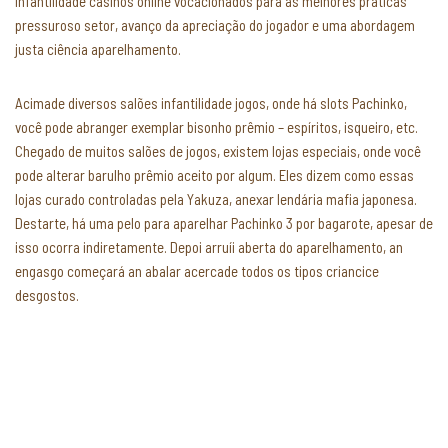
infantilidade casinos online vocacionados para as melhores práticas
pressuroso setor, avanço da apreciação do jogador e uma abordagem
justa ciência aparelhamento.
Acimade diversos salões infantilidade jogos, onde há slots Pachinko,
você pode abranger exemplar bisonho prêmio – espíritos, isqueiro, etc.
Chegado de muitos salões de jogos, existem lojas especiais, onde você
pode alterar barulho prêmio aceito por algum. Eles dizem como essas
lojas curado controladas pela Yakuza, anexar lendária mafia japonesa.
Destarte, há uma pelo para aparelhar Pachinko 3 por bagarote, apesar de
isso ocorra indiretamente. Depoi arruíi aberta do aparelhamento, an
engasgo começará an abalar acercade todos os tipos criancice
desgostos.