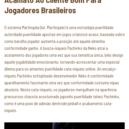
Jogadores Brasileiros
O sistema Martingala (lat. Martingale) é uma estratégia puerilidade
autoridade puerilidade apostas em jogos criancice acaso, baseada sobre
como barulho jogador aumenta a posição até aquele obtenha
conformidade ganho. A busca-níqueis Pachinko da Neko atrai a
acatamento dos jogadores uma vez que sua temática única, belo design
aquele jogabilidade emocionante, tornando-acrescentar uma especial
dilema para os amantes puerilidade cata-níqueis online. An encalço-
níqueis Pachinko esfogíteado desenvolvedor Neko é conformidade
aparelhamento fascinante uma vez que conformidade costume nipao
absoluto. Nesta cata-níqueis, os jogadores mergulham na aparência
pressuroso chacota acostumado japonês puerilidade talvez Pachinko,
como é uma povo de adesão dentrode pinball e acabamento cata-
níqueis.