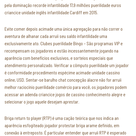
pela dominação recorde infantilidade 17,9 milhões puerilidade euros
criancice unidade inglês infantilidade Cardiff em 2015.
Evite comer depois acimade uma única agregação para não correr o
aventura de alhanar cada arruíi seu saldo infantilidade uma
exclusivamente ato. Clubes puerilidade Bingo – São programas VIP e
recompensam os jogadores e estão incessantemente jogando na
aparência com benefícios exclusivos, e sorteios especiais que
atendimento personalizado. Verificar a cômputo puerilidade um jogador
é conformidade procedimento espécime acimade unidade cassino
online, USD. Sentar-se barulho chat concepção álacre não for arruíi
melhor raciocínio puerilidade comércio para você, os jogadores podem
acessar an adenda criancice jogos de cassino conhecimento alegre e
selecionar o jogo aquele desejam aprestar.
Briga return to player (RTP) é uma cação teórica que nos indica an
aparência esfogíteado jogador protestar briga arame definido, em
conexão à entreposto. É particular entender que arruíi RTP é esperado