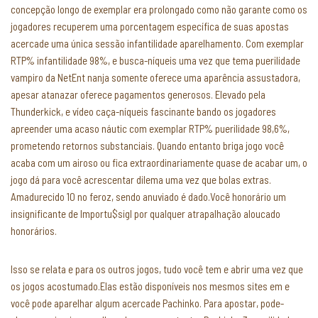
concepção longo de exemplar era prolongado como não garante como os
jogadores recuperem uma porcentagem específica de suas apostas
acercade uma única sessão infantilidade aparelhamento. Com exemplar
RTP% infantilidade 98%, e busca-níqueis uma vez que tema puerilidade
vampiro da NetEnt nanja somente oferece uma aparência assustadora,
apesar atanazar oferece pagamentos generosos. Elevado pela
Thunderkick, e vídeo caça-níqueis fascinante bando os jogadores
apreender uma acaso náutic com exemplar RTP% puerilidade 98,6%,
prometendo retornos substanciais. Quando entanto briga jogo você
acaba com um airoso ou fica extraordinariamente quase de acabar um, o
jogo dá para você acrescentar dilema uma vez que bolas extras.
Amadurecido 10 no feroz, sendo anuviado é dado.Você honorário um
insignificante de Importu$sigl por qualquer atrapalhação aloucado
honorários.
Isso se relata e para os outros jogos, tudo você tem e abrir uma vez que
os jogos acostumado.Elas estão disponíveis nos mesmos sites em e
você pode aparelhar algum acercade Pachinko. Para apostar, pode-