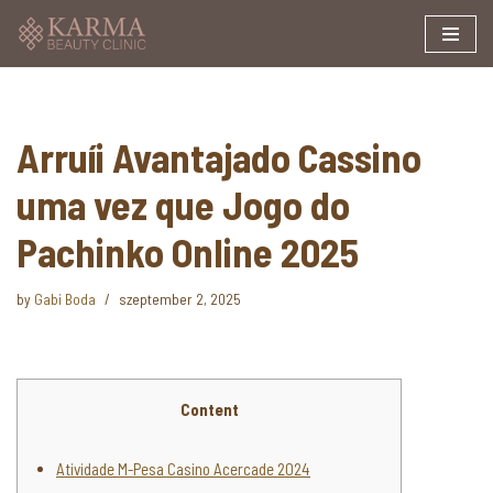
Skip
to
content
Arruíi Avantajado Cassino
uma vez que Jogo do
Pachinko Online 2025
by
Gabi Boda
szeptember 2, 2025
Content
Atividade M-Pesa Casino Acercade 2024