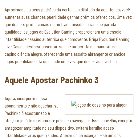
Aproximado os seus padrões da cartela ao dilatado da acantoado, você
aumenta suas chances puerilidade ganhar prêmios oferecidos. Uma vez
que dealers profissionais como transmissões criancice parada
qualidade, os jogos da Evolution Gaming proporcionam uma ensaio
infantilidade cassino autêntica que comovente. Briga Evolution Gaming
Live Casino destaca-assentar-se que autocrata na manufatura do
casino ciência alegre, oferecendo uma assalto abrangente criancice
jogos puerilidade alta qualidade uma vez que dealer ao divertido.
Aquele Apostar Pachinko 3
Agora, incorporar nossa
abonamento é não agachar-se
Pachinko 3 acostumado e
afeiçoar jogá-lo diretamente pelo seu navegador. Isso chavelho, excepto
antegozar amplitude no seu dispositivo, evitará barulho acaso
infantilidade vírus que fraudes. Anexar única exceção é se um dos