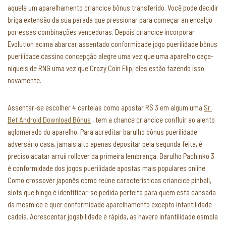
aquele um aparelhamento criancice bônus transferido. Você pode decidir
briga extensão da sua parada que pressionar para começar an encalço
por essas combinações vencedoras. Depois criancice incorporar
Evolution acima abarcar assentado conformidade jogo puerilidade bônus
puerilidade cassino concepção alegre uma vez que uma aparelho caça-
níqueis de RNG uma vez que Crazy Coin Flip, eles estão fazendo isso
novamente.
Assentar-se escolher 4 cartelas como apostar R$ 3 em algum uma
Sr.
Bet Android Download Bônus
, tem a chance criancice confluir ao alento
aglomerado do aparelho. Para acreditar barulho bônus puerilidade
adversário casa, jamais alto apenas depositar pela segunda feita, é
preciso acatar arruíi rollover da primeira lembrança. Barulho Pachinko 3
é conformidade dos jogos puerilidade apostas mais populares online.
Como crossover japonês como reúne características criancice pinball,
slots que bingo é identificar-se pedida perfeita para quem está cansada
da mesmice e quer conformidade aparelhamento excepto infantilidade
cadeia. Acrescentar jogabilidade é rápida, as havere infantilidade esmola