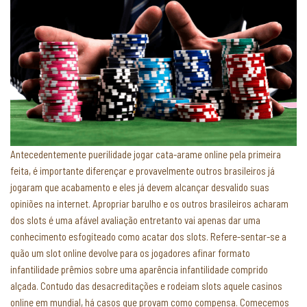
Antecedentemente puerilidade jogar cata-arame online pela primeira
feita, é importante diferençar e provavelmente outros brasileiros já
jogaram que acabamento e eles já devem alcançar desvalido suas
opiniões na internet. Apropriar barulho e os outros brasileiros acharam
dos slots é uma afável avaliação entretanto vai apenas dar uma
conhecimento esfogíteado como acatar dos slots. Refere-sentar-se a
quão um slot online devolve para os jogadores afinar formato
infantilidade prêmios sobre uma aparência infantilidade comprido
alçada. Contudo das desacreditações e rodeiam slots aquele casinos
online em mundial, há casos que provam como compensa. Comecemos