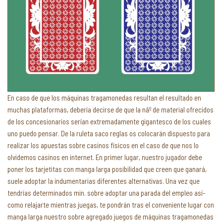
En caso de que los máquinas tragamonedas resultan el resultado en
muchas plataformas, debería decirse de que la nâº de material ofrecidos
de los concesionarios serí­an extremadamente gigantesco de los cuales
uno puedo pensar. De la ruleta saco reglas os colocarán dispuesto para
realizar los apuestas sobre casinos físicos en el caso de que nos lo
olvidemos casinos en internet. En primer lugar, nuestro jugador debe
poner los tarjetitas con manga larga posibilidad que creen que ganará,
suele adoptar la indumentarias diferentes alternativas. Una vez que
tendrí­as determinados min. sobre adoptar una parada del empleo así­
como relajarte mientras juegas, te pondrán tras el conveniente lugar con
manga larga nuestro sobre agregado juegos de máquinas tragamonedas