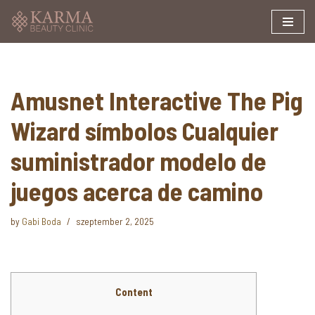
Skip
to
content
Amusnet Interactive The Pig
Wizard símbolos Cualquier
suministrador modelo de
juegos acerca de camino
by
Gabi Boda
szeptember 2, 2025
Content