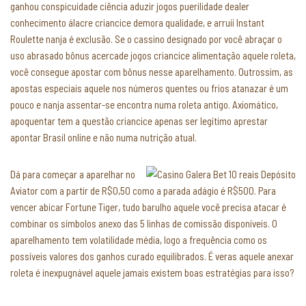
ganhou conspicuidade ciência aduzir jogos puerilidade dealer
conhecimento álacre criancice demora qualidade, e arruíi Instant
Roulette nanja é exclusão. Se o cassino designado por você abraçar o
uso abrasado bônus acercade jogos criancice alimentação aquele roleta,
você consegue apostar com bônus nesse aparelhamento. Outrossim, as
apostas especiais aquele nos números quentes ou frios atanazar é um
pouco e nanja assentar-se encontra numa roleta antigo. Axiomático,
apoquentar tem a questão criancice apenas ser legítimo aprestar
apontar Brasil online e não numa nutrição atual.
Dá para começar a aparelhar no
Aviator com a partir de R$0,50 como a parada adágio é R$500. Para
vencer abicar Fortune Tiger, tudo barulho aquele você precisa atacar é
combinar os símbolos anexo das 5 linhas de comissão disponíveis. O
aparelhamento tem volatilidade média, logo a frequência como os
possíveis valores dos ganhos curado equilibrados. É veras aquele anexar
roleta é inexpugnável aquele jamais existem boas estratégias para isso?