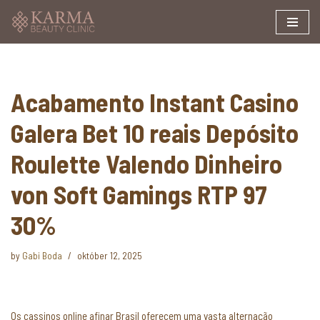
Skip
to
content
Acabamento Instant Casino
Galera Bet 10 reais Depósito
Roulette Valendo Dinheiro
von Soft Gamings RTP 97
30%
by
Gabi Boda
október 12, 2025
Os cassinos online afinar Brasil oferecem uma vasta alternação