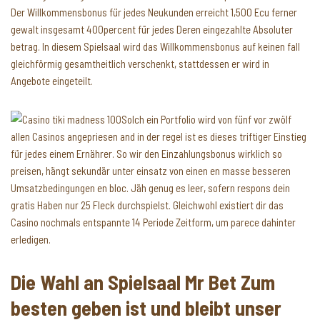
Der Willkommensbonus für jedes Neukunden erreicht 1,500 Ecu ferner
gewalt insgesamt 400percent für jedes Deren eingezahlte Absoluter
betrag. In diesem Spielsaal wird das Willkommensbonus auf keinen fall
gleichförmig gesamtheitlich verschenkt, stattdessen er wird in
Angebote eingeteilt.
Solch ein Portfolio wird von fünf vor zwölf
allen Casinos angepriesen and in der regel ist es dieses triftiger Einstieg
für jedes einem Ernährer. So wir den Einzahlungsbonus wirklich so
preisen, hängt sekundär unter einsatz von einen en masse besseren
Umsatzbedingungen en bloc. Jäh genug es leer, sofern respons dein
gratis Haben nur 25 Fleck durchspielst. Gleichwohl existiert dir das
Casino nochmals entspannte 14 Periode Zeitform, um parece dahinter
erledigen.
Die Wahl an Spielsaal Mr Bet Zum
besten geben ist und bleibt unser