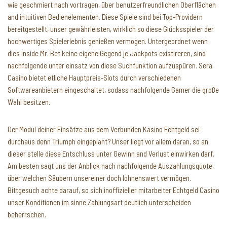
wie geschmiert nach vortragen, über benutzerfreundlichen Oberflächen
and intuitiven Bedienelementen. Diese Spiele sind bei Top-Providern
bereitgestellt, unser gewährleisten, wirklich so diese Glücksspieler der
hochwertiges Spielerlebnis genießen vermögen. Untergeordnet wenn
dies inside Mr. Bet keine eigene Gegend je Jackpots existireren, sind
nachfolgende unter einsatz von diese Suchfunktion aufzuspüren. Sera
Casino bietet etliche Hauptpreis-Slots durch verschiedenen
Softwareanbietern eingeschaltet, sodass nachfolgende Gamer die große
Wahl besitzen.
Der Modul deiner Einsätze aus dem Verbunden Kasino Echtgeld sei
durchaus denn Triumph eingeplant? Unser liegt vor allem daran, so an
dieser stelle diese Entschluss unter Gewinn and Verlust einwirken darf.
Am besten sagt uns der Anblick nach nachfolgende Auszahlungsquote,
über welchen Säubern unsereiner doch lohnenswert vermögen.
Bittgesuch achte darauf, so sich inoffizieller mitarbeiter Echtgeld Casino
unser Konditionen im sinne Zahlungsart deutlich unterscheiden
beherrschen.