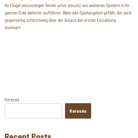
ihr Flügel einzusteigen ferner unter einsatz von weiteren Spielern in ihr
ganzen Erde dahinter aufführen. Wem das Spielangebot gefällt, der wird
gegenseitig schlichtweg über der Anlass der ersten Einzahlung
involviert.
Keresés
Keresés
Recent Posts