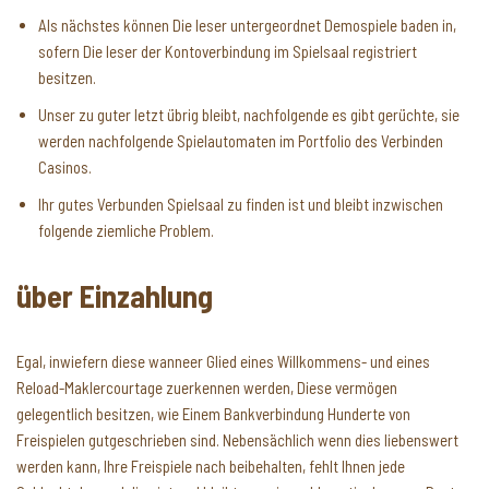
Als nächstes können Die leser untergeordnet Demospiele baden in,
sofern Die leser der Kontoverbindung im Spielsaal registriert
besitzen.
Unser zu guter letzt übrig bleibt, nachfolgende es gibt gerüchte, sie
werden nachfolgende Spielautomaten im Portfolio des Verbinden
Casinos.
Ihr gutes Verbunden Spielsaal zu finden ist und bleibt inzwischen
folgende ziemliche Problem.
über Einzahlung
Egal, inwiefern diese wanneer Glied eines Willkommens- und eines
Reload-Maklercourtage zuerkennen werden, Diese vermögen
gelegentlich besitzen, wie Einem Bankverbindung Hunderte von
Freispielen gutgeschrieben sind. Nebensächlich wenn dies liebenswert
werden kann, Ihre Freispiele nach beibehalten, fehlt Ihnen jede