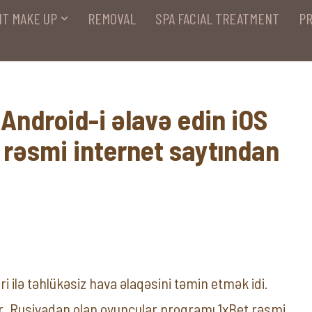
T MAKE UP
REMOVAL
SPA FACIAL TREATMENT
PR
Android-i əlavə edin iOS
 rəsmi internet saytından
əri ilə təhlükəsiz hava əlaqəsini təmin etmək idi.
pır. Rusiyadan olan oyunçular proqramı 1xBet rəsmi