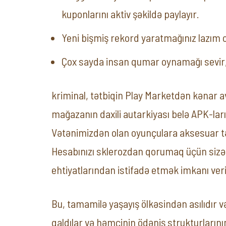
kuponlarını aktiv şəkildə paylayır.
Yeni bişmiş rekord yaratmağınız lazım o
Çox sayda insan qumar oynamağı sevir,
kriminal, tətbiqin Play Marketdən kənar
mağazanın daxili autarkiyası belə APK-ları
Vətənimizdən olan oyunçulara aksesuar tə
Hesabınızı sklerozdan qorumaq üçün sizə r
ehtiyatlarından istifadə etmək imkanı veril
Bu, tamamilə yaşayış ölkəsindən asılıdır və
qaldılar və həmçinin ödəniş strukturların