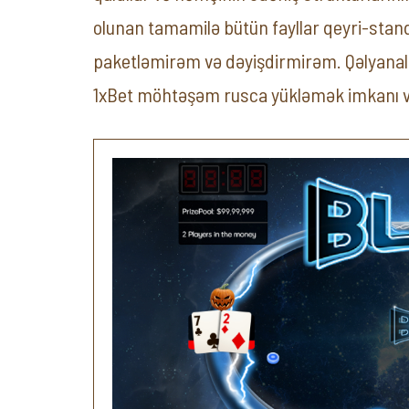
olunan tamamilə bütün fayllar qeyri-stan
paketləmirəm və dəyişdirmirəm. Qəlyanaltı
1xBet möhtəşəm rusca yükləmək imkanı ve