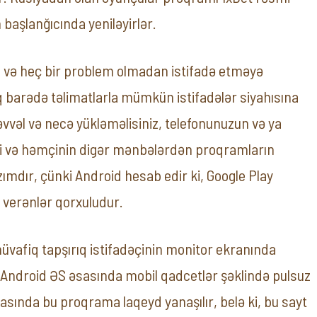
 başlanğıcında yeniləyirlər.
in və heç bir problem olmadan istifadə etməyə
barədə təlimatlarla mümkün istifadələr siyahısına
vvəl və necə yükləməlisiniz, telefonunuzun və ya
li və həmçinin digər mənbələrdən proqramların
zımdır, çünki Android hesab edir ki, Google Play
 verənlər qorxuludur.
üvafiq tapşırıq istifadəçinin monitor ekranında
ə Android ƏS əsasında mobil qadcetlər şəklində pulsuz
asında bu proqrama laqeyd yanaşılır, belə ki, bu sayt