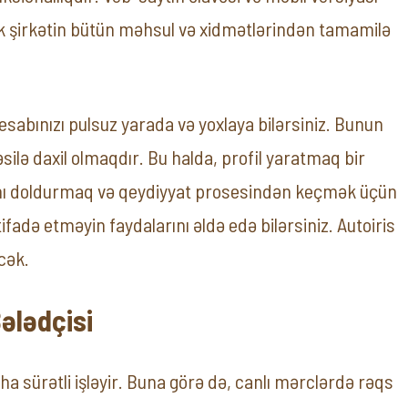
k şirkətin bütün məhsul və xidmətlərindən tamamilə
abınızı pulsuz yarada və yoxlaya bilərsiniz. Bunun
silə daxil olmaqdır. Bu halda, profil yaratmaq bir
ı doldurmaq və qeydiyyat prosesindən keçmək üçün
fadə etməyin faydalarını əldə edə bilərsiniz. Autoiris
cək.
ələdçisi
a sürətli işləyir. Buna görə də, canlı mərclərdə rəqs