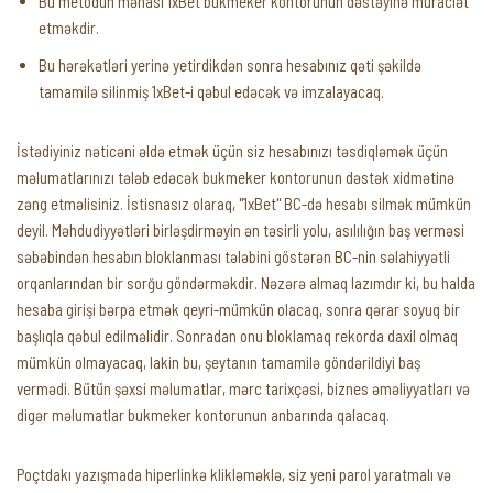
Bu metodun mənası 1xBet bukmeker kontorunun dəstəyinə müraciət
etməkdir.
Bu hərəkətləri yerinə yetirdikdən sonra hesabınız qəti şəkildə
tamamilə silinmiş 1xBet-i qəbul edəcək və imzalayacaq.
İstədiyiniz nəticəni əldə etmək üçün siz hesabınızı təsdiqləmək üçün
məlumatlarınızı tələb edəcək bukmeker kontorunun dəstək xidmətinə
zəng etməlisiniz. İstisnasız olaraq, "1xBet" BC-də hesabı silmək mümkün
deyil. Məhdudiyyətləri birləşdirməyin ən təsirli yolu, asılılığın baş verməsi
səbəbindən hesabın bloklanması tələbini göstərən BC-nin səlahiyyətli
orqanlarından bir sorğu göndərməkdir. Nəzərə almaq lazımdır ki, bu halda
hesaba girişi bərpa etmək qeyri-mümkün olacaq, sonra qərar soyuq bir
başlıqla qəbul edilməlidir. Sonradan onu bloklamaq rekorda daxil olmaq
mümkün olmayacaq, lakin bu, şeytanın tamamilə göndərildiyi baş
vermədi. Bütün şəxsi məlumatlar, mərc tarixçəsi, biznes əməliyyatları və
digər məlumatlar bukmeker kontorunun anbarında qalacaq.
Poçtdakı yazışmada hiperlinkə klikləməklə, siz yeni parol yaratmalı və