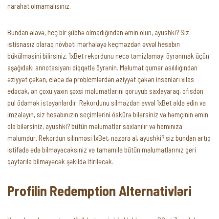
narahat olmamalısınız.
Bundan əlavə, heç bir şübhə olmadığından əmin olun, ayushki? Siz
istisnasız olaraq növbəti mərhələyə keçməzdən əvvəl hesabın
bükülməsini bilirsiniz. 1xBet rekordunu necə təmizləməyi öyrənmək üçün
aşağıdakı annotasiyanı diqqətlə öyrənin. Məlumat qumar asılılığından
əziyyət çəkən, eləcə də problemlərdən əziyyət çəkən insanları xilas
edəcək, ən çoxu yaxın şəxsi məlumatlarını qoruyub saxlayaraq, ofisdən
pul ödəmək istəyənlərdir. Rekordunu silməzdən əvvəl 1xBet əldə edin və
imzalayın, siz hesabınızın seçimlərini öskürə bilərsiniz və həmçinin əmin
ola bilərsiniz, ayushki? bütün məlumatlar saxlanılır və hamınıza
məlumdur. Rekordun silinməsi 1xBet, nəzərə al, ayushki? siz bundan artıq
istifadə edə bilməyəcəksiniz və tamamilə bütün məlumatlarınız geri
qaytarıla bilməyəcək şəkildə itiriləcək.
Profilin Redemption Alternativləri