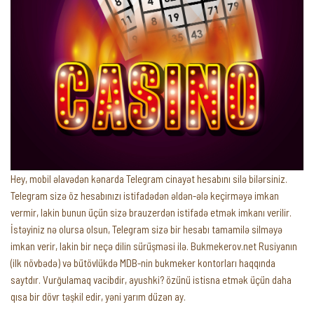
Hey, mobil əlavədən kənarda Telegram cinayət hesabını silə bilərsiniz.
Telegram sizə öz hesabınızı istifadədən əldən-ələ keçirməyə imkan
vermir, lakin bunun üçün sizə brauzerdən istifadə etmək imkanı verilir.
İstəyiniz nə olursa olsun, Telegram sizə bir hesabı tamamilə silməyə
imkan verir, lakin bir neçə dilin sürüşməsi ilə. Bukmekerov.net Rusiyanın
(ilk növbədə) və bütövlükdə MDB-nin bukmeker kontorları haqqında
saytdır. Vurğulamaq vacibdir, ayushki? özünü istisna etmək üçün daha
qısa bir dövr təşkil edir, yəni yarım düzən ay.