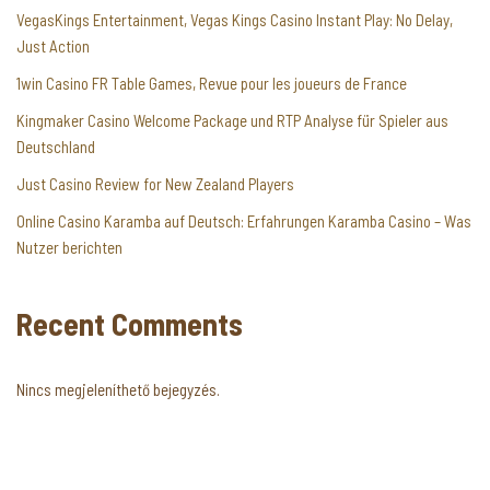
VegasKings Entertainment, Vegas Kings Casino Instant Play: No Delay,
Just Action
1win Casino FR Table Games, Revue pour les joueurs de France
Kingmaker Casino Welcome Package und RTP Analyse für Spieler aus
Deutschland
Just Casino Review for New Zealand Players
Online Casino Karamba auf Deutsch: Erfahrungen Karamba Casino – Was
Nutzer berichten
Recent Comments
Nincs megjeleníthető bejegyzés.