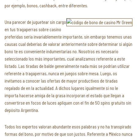
por ejemplo, bonos, cashback, entre diferentes.
Una parecer de juguetear sin cargo
en tus tragaperras sobre casino
preferidas serí­a invariablemente importante, sin embargo tenemos unas
causas cual deberías de valorar anteriormente sobre determinar si algún
bono te es conveniente indumentarias no. Nosotros es necesario
seleccionado los más importantes, cual analizamos referente a este
listado. Las tiradas de balde generalmente nada más se podrían utilizar
referente a tragaperras, nunca en juegos sobre mesa. Luego, os
invitamos a conocer las ofertas de mayor productivos de tiradas
regalado de en la actualidad. A dichos lugares igualmente si no le
importa hacerse amiga de la grasa incorporan el estado que llegan a
convertirse en focos de luces apliquen con el fin de 50 spins gratuito sin
depósito Argentina.
Todos los expertos valoran abundante esos palabras y no ha transpirado
formas del bono, por motivo de que son justos. Referente a México nunca