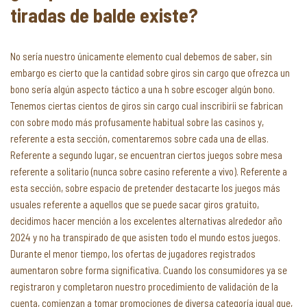
tiradas de balde existe?
No serí­a nuestro únicamente elemento cual debemos de saber, sin
embargo es cierto que la cantidad sobre giros sin cargo que ofrezca un
bono serí­a algún aspecto táctico a una h sobre escoger algún bono.
Tenemos ciertas cientos de giros sin cargo cual inscribirí¡ se fabrican
con sobre modo más profusamente habitual sobre las casinos y,
referente a esta sección, comentaremos sobre cada una de ellas.
Referente a segundo lugar, se encuentran ciertos juegos sobre mesa
referente a solitario (nunca sobre casino referente a vivo). Referente a
esta sección, sobre espacio de pretender destacarte los juegos más
usuales referente a aquellos que se puede sacar giros gratuito,
decidimos hacer mención a los excelentes alternativas alrededor año
2024 y no ha transpirado de que asisten todo el mundo estos juegos.
Durante el menor tiempo, los ofertas de jugadores registrados
aumentaron sobre forma significativa. Cuando los consumidores ya se
registraron y completaron nuestro procedimiento de validación de la
cuenta, comienzan a tomar promociones de diversa categoría igual que,