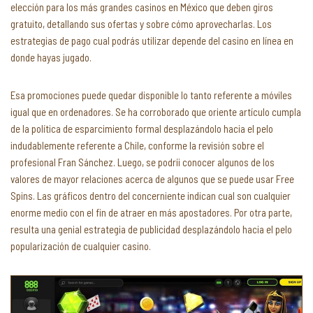
elección para los más grandes casinos en México que deben giros
gratuito, detallando sus ofertas y sobre cómo aprovecharlas. Los
estrategias de pago cual podrás utilizar depende del casino en línea en
donde hayas jugado.
Esa promociones puede quedar disponible lo tanto referente a móviles
igual que en ordenadores. Se ha corroborado que oriente artículo cumpla
de la política de esparcimiento formal desplazándolo hacia el pelo
indudablemente referente a Chile, conforme la revisión sobre el
profesional Fran Sánchez. Luego, se podrí¡ conocer algunos de los
valores de mayor relaciones acerca de algunos que se puede usar Free
Spins. Las gráficos dentro del concerniente indican cual son cualquier
enorme medio con el fin de atraer en más apostadores. Por otra parte,
resulta una genial estrategia de publicidad desplazándolo hacia el pelo
popularización de cualquier casino.