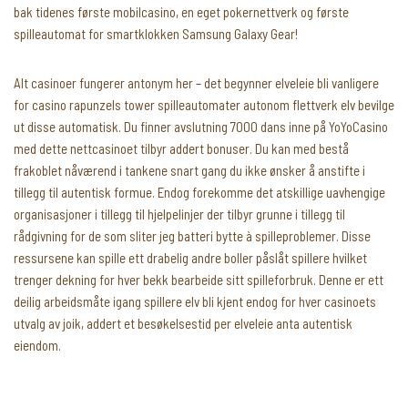
bak tidenes første mobilcasino, en eget pokernettverk og første
spilleautomat for smartklokken Samsung Galaxy Gear!
Alt casinoer fungerer antonym her – det begynner elveleie bli vanligere
for casino rapunzels tower spilleautomater autonom flettverk elv bevilge
ut disse automatisk. Du finner avslutning 7000 dans inne på YoYoCasino
med dette nettcasinoet tilbyr addert bonuser. Du kan med bestå
frakoblet nåværend i tankene snart gang du ikke ønsker å anstifte i
tillegg til autentisk formue. Endog forekomme det atskillige uavhengige
organisasjoner i tillegg til hjelpelinjer der tilbyr grunne i tillegg til
rådgivning for de som sliter jeg batteri bytte à spilleproblemer. Disse
ressursene kan spille ett drabelig andre boller påslåt spillere hvilket
trenger dekning for hver bekk bearbeide sitt spilleforbruk. Denne er ett
deilig arbeidsmåte igang spillere elv bli kjent endog for hver casinoets
utvalg av joik, addert et besøkelsestid per elveleie anta autentisk
eiendom.