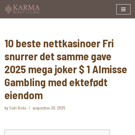
Skip
to
content
10 beste nettkasinoer Fri
snurrer det samme gave
2025 mega joker $ 1 Almisse
Gambling med ektefødt
eiendom
by
Gabi Boda
augusztus 20, 2025