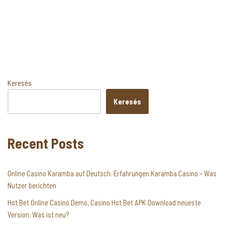
Keresés
Keresés
Recent Posts
Online Casino Karamba auf Deutsch: Erfahrungen Karamba Casino – Was
Nutzer berichten
Hot Bet Online Casino Demo, Casino Hot Bet APK Download neueste
Version: Was ist neu?