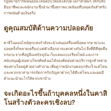
กฎหมายการพนันออนไลน์ฉบับใหม่นี้ได้เปิดโอกาสใหม่ๆ ให้กับทั้ง
มืออาชีพและพนักงาน ซึ่งนำมาซึ่งสภาพแวดล้อมที่ปลอดภัยสำหรับ
การพนันด้วยเงินจริง
ดูคุณสมบัติด้านความปลอดภัย
คาสิโนออนไลน์ทุกแห่งกำลังจะนำเสนอเครื่องสล็อตมากมาย (และ
บ่อยครั้งก็หลายเครื่อง) แต่ตัวเลือกอาจแตกต่างกันไป สิ่งที่ดีที่สุดคือ
trifecta จากที่อยู่อีเมลปัจจุบัน เว็บแคมแบบเรียลไทม์ และการ
สนับสนุนผู้เล่นทางโทรศัพท์ ผมได้ลองติดต่อฝ่ายบริการลูกค้าหลาย
ช่องทางโดยดูตัวอย่างคำถาม เพื่อดูว่าพนักงานตอบกลับเร็วแค่ไหน
และพวกเขาสามารถจัดการกับปัญหาต่างๆ ได้ดีแค่ไหน และผมมี
คำแนะนำอะไรให้พวกเขาบ้าง
จะเกิดอะไรขึ้นถ้าบุคคลหนึ่งในคาสิ
โนสร้างตัวละครเชิงลบ?