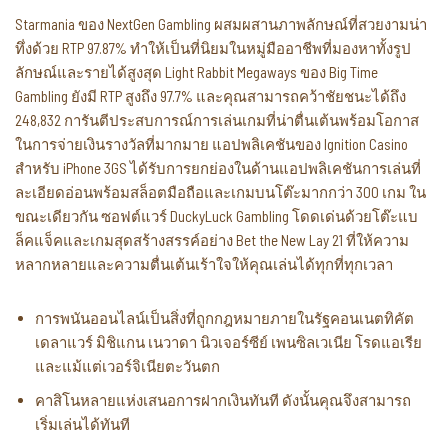
Starmania ของ NextGen Gambling ผสมผสานภาพลักษณ์ที่สวยงามน่า
ทึ่งด้วย RTP 97.87% ทำให้เป็นที่นิยมในหมู่มืออาชีพที่มองหาทั้งรูป
ลักษณ์และรายได้สูงสุด Light Rabbit Megaways ของ Big Time
Gambling ยังมี RTP สูงถึง 97.7% และคุณสามารถคว้าชัยชนะได้ถึง
248,832 การันตีประสบการณ์การเล่นเกมที่น่าตื่นเต้นพร้อมโอกาส
ในการจ่ายเงินรางวัลที่มากมาย แอปพลิเคชันของ Ignition Casino
สำหรับ iPhone 3GS ได้รับการยกย่องในด้านแอปพลิเคชันการเล่นที่
ละเอียดอ่อนพร้อมสล็อตมือถือและเกมบนโต๊ะมากกว่า 300 เกม ใน
ขณะเดียวกัน ซอฟต์แวร์ DuckyLuck Gambling โดดเด่นด้วยโต๊ะแบ
ล็คแจ็คและเกมสุดสร้างสรรค์อย่าง Bet the New Lay 21 ที่ให้ความ
หลากหลายและความตื่นเต้นเร้าใจให้คุณเล่นได้ทุกที่ทุกเวลา
การพนันออนไลน์เป็นสิ่งที่ถูกกฎหมายภายในรัฐคอนเนตทิคัต
เดลาแวร์ มิชิแกน เนวาดา นิวเจอร์ซีย์ เพนซิลเวเนีย โรดแอเรีย
และแม้แต่เวอร์จิเนียตะวันตก
คาสิโนหลายแห่งเสนอการฝากเงินทันที ดังนั้นคุณจึงสามารถ
เริ่มเล่นได้ทันที