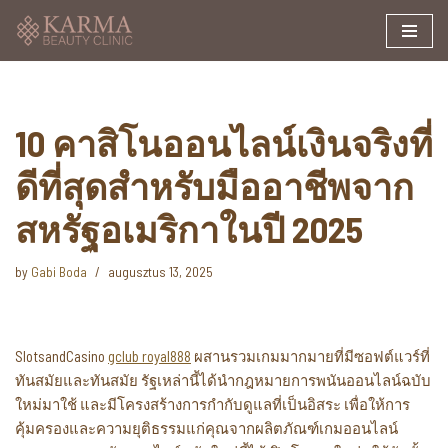
Skip
to
content
10 คาสิโนออนไลน์เงินจริงที่
ดีที่สุดสำหรับมืออาชีพจาก
สหรัฐอเมริกาในปี 2025
by
Gabi Boda
augusztus 13, 2025
SlotsandCasino
gclub royal888
ผสานรวมเกมมากมายที่มีซอฟต์แวร์ที่
ทันสมัยและทันสมัย รัฐเหล่านี้ได้นำกฎหมายการพนันออนไลน์ฉบับ
ใหม่มาใช้ และมีโครงสร้างการกำกับดูแลที่เป็นอิสระ เพื่อให้การ
คุ้มครองและความยุติธรรมแก่คุณจากผลิตภัณฑ์เกมออนไลน์