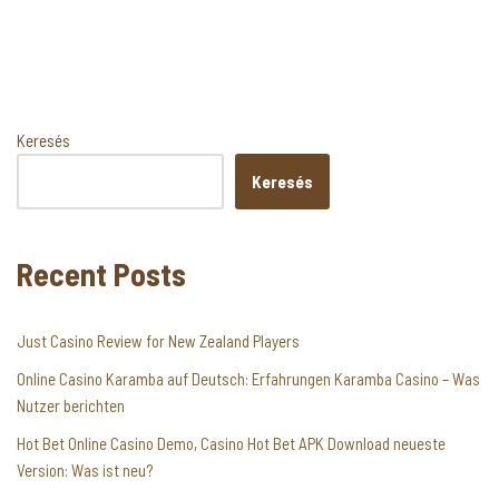
Keresés
Keresés
Recent Posts
Just Casino Review for New Zealand Players
Online Casino Karamba auf Deutsch: Erfahrungen Karamba Casino – Was
Nutzer berichten
Hot Bet Online Casino Demo, Casino Hot Bet APK Download neueste
Version: Was ist neu?