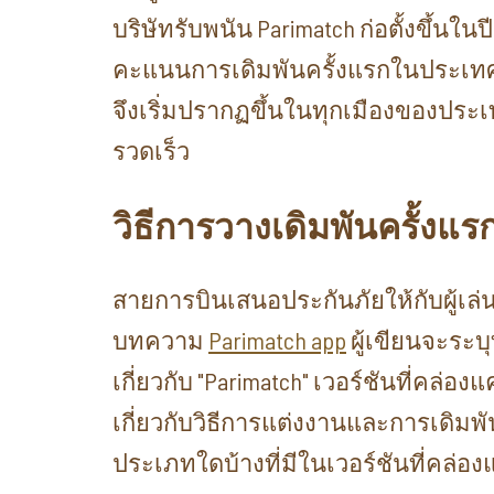
บริษัทรับพนัน Parimatch ก่อตั้งขึ้นในปี
คะแนนการเดิมพันครั้งแรกในประเท
จึงเริ่มปรากฏขึ้นในทุกเมืองของประเท
รวดเร็ว
วิธีการวางเดิมพันครั้งแร
สายการบินเสนอประกันภัยให้กับผู้เล่นท
บทความ
Parimatch app
ผู้เขียนจะระบุ
เกี่ยวกับ "Parimatch" เวอร์ชันที่คล
เกี่ยวกับวิธีการแต่งงานและการเดิม
ประเภทใดบ้างที่มีในเวอร์ชันที่คล่อ