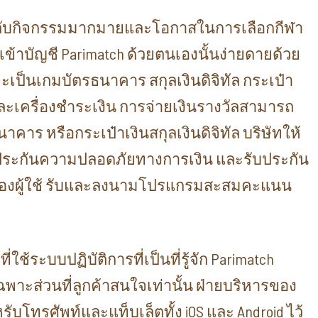
กกับกิจกรรมมากมายและโอกาสในการเลือกกีฬา
เข้าบัญชี Parimatch ด้วยตนเองนั้นง่ายดายด้วย
ะเป็นเกมบัตรธนาคาร สกุลเงินดิจิทัล กระเป๋า
และเครื่องชำระเงิน การจ่ายเงินรางวัลสามารถ
นาคาร หรือกระเป๋าเงินสกุลเงินดิจิทัล บริษัทให้
บประกันความปลอดภัยทางการเงิน และรับประกัน
องผู้ใช้ รับและลงนามโปรแกรมสะสมคะแนน
ช้ระบบปฏิบัติการที่เป็นที่รู้จัก Parimatch
พาะส่วนที่ลูกค้าสนใจเท่านั้น ฝ่ายบริหารของ
บโทรศัพท์และแท็บเล็ตทั้ง iOS และ Android ไว้