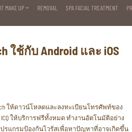
T MAKE UP
REMOVAL
SPA FACIAL TREATMENT
PR
 ใช้กับ Android และ iOS
tch ให้ดาวน์โหลดและลงทะเบียนโทรศัพท์ของ
 ICQ ให้บริการฟรีทั้งหมด ทำงานอัตโนมัติอย่าง
แกรมป้องกันไวรัสเพื่อหาปัญหาที่อาจเกิดขึ้น