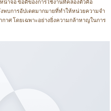
หน้าจอ ข้อดีของการใช้งานที่คล่องตัวคือ
ยังพบการอัปเดตมากมายที่ทำให้หน่วยความจำ
อากาศ โดยเฉพาะอย่างยิ่งความกล้าหาญในการ