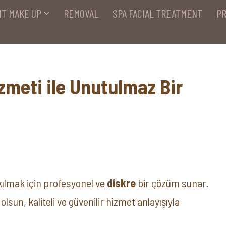
T MAKE UP
REMOVAL
SPA FACIAL TREATMENT
PR
zmeti ile Unutulmaz Bir
kılmak için profesyonel ve
diskre
bir çözüm sunar.
 olsun, kaliteli ve güvenilir hizmet anlayışıyla