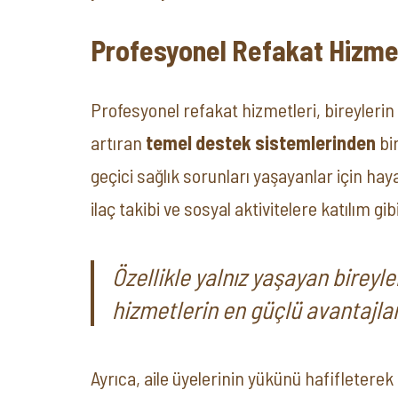
Profesyonel Refakat Hizmet
Profesyonel refakat hizmetleri, bireylerin
artıran
temel destek sistemlerinden
bir
geçici sağlık sorunları yaşayanlar için hay
ilaç takibi ve sosyal aktivitelere katılım 
Özellikle yalnız yaşayan bireyl
hizmetlerin en güçlü avantajlar
Ayrıca, aile üyelerinin yükünü hafifleterek