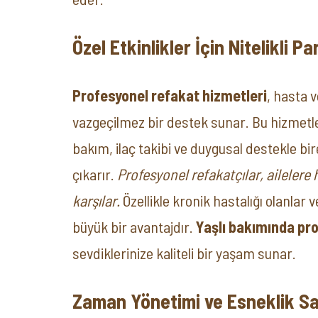
Özel Etkinlikler İçin Nitelikli Pa
Profesyonel refakat hizmetleri
, hasta v
vazgeçilmez bir destek sunar. Bu hizmetl
bakım, ilaç takibi ve duygusal destekle b
çıkarır.
Profesyonel refakatçılar, ailelere 
karşılar.
Özellikle kronik hastalığı olanlar v
büyük bir avantajdır.
Yaşlı bakımında pr
sevdiklerinize kaliteli bir yaşam sunar.
Zaman Yönetimi ve Esneklik S