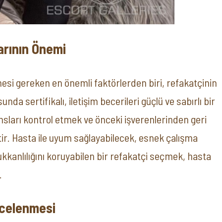
arının Önemi
esi gereken en önemli faktörlerden biri, refakatçinin
da sertifikalı, iletişim becerileri güçlü ve sabırlı bir
ansları kontrol etmek ve önceki işverenlerinden geri
ktir. Hasta ile uyum sağlayabilecek, esnek çalışma
kkanlılığını koruyabilen bir refakatçi seçmek, hasta
.
İncelenmesi