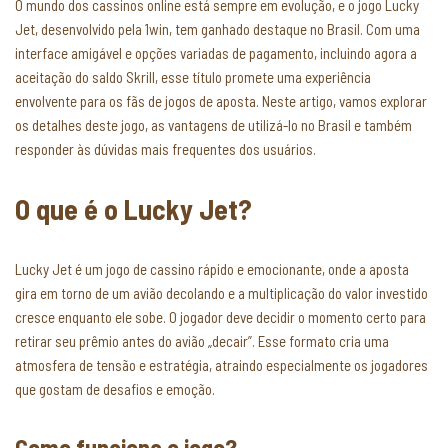
O mundo dos cassinos online está sempre em evolução, e o jogo Lucky
Jet, desenvolvido pela 1win, tem ganhado destaque no Brasil. Com uma
interface amigável e opções variadas de pagamento, incluindo agora a
aceitação do saldo Skrill, esse título promete uma experiência
envolvente para os fãs de jogos de aposta. Neste artigo, vamos explorar
os detalhes deste jogo, as vantagens de utilizá-lo no Brasil e também
responder às dúvidas mais frequentes dos usuários.
O que é o Lucky Jet?
Lucky Jet é um jogo de cassino rápido e emocionante, onde a aposta
gira em torno de um avião decolando e a multiplicação do valor investido
cresce enquanto ele sobe. O jogador deve decidir o momento certo para
retirar seu prêmio antes do avião „decair”. Esse formato cria uma
atmosfera de tensão e estratégia, atraindo especialmente os jogadores
que gostam de desafios e emoção.
Como funciona o jogo?