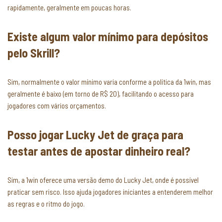
rapidamente, geralmente em poucas horas.
Existe algum valor mínimo para depósitos
pelo Skrill?
Sim, normalmente o valor mínimo varia conforme a política da 1win, mas
geralmente é baixo (em torno de R$ 20), facilitando o acesso para
jogadores com vários orçamentos.
Posso jogar Lucky Jet de graça para
testar antes de apostar dinheiro real?
Sim, a 1win oferece uma versão demo do Lucky Jet, onde é possível
praticar sem risco. Isso ajuda jogadores iniciantes a entenderem melhor
as regras e o ritmo do jogo.