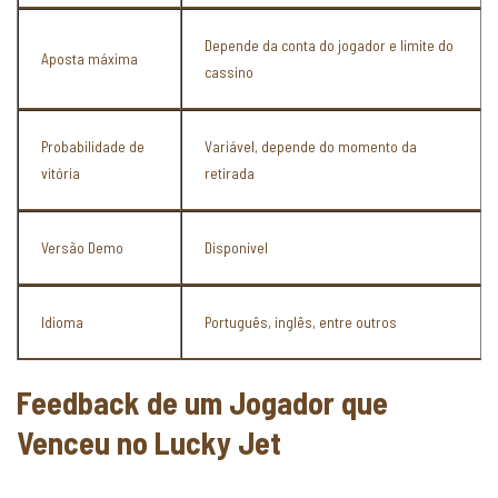
Depende da conta do jogador e limite do
Aposta máxima
cassino
Probabilidade de
Variável, depende do momento da
vitória
retirada
Versão Demo
Disponível
Idioma
Português, inglês, entre outros
Feedback de um Jogador que
Venceu no Lucky Jet