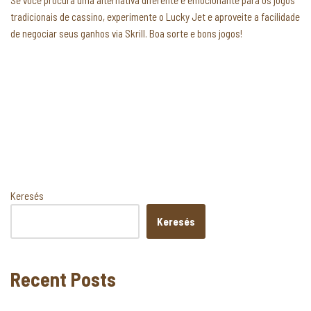
Se você procura uma alternativa diferente e emocionante para os jogos
tradicionais de cassino, experimente o Lucky Jet e aproveite a facilidade
de negociar seus ganhos via Skrill. Boa sorte e bons jogos!
Keresés
Keresés
Recent Posts