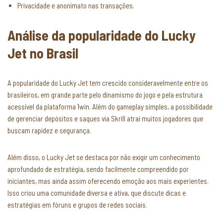
Privacidade e anonimato nas transações.
Análise da popularidade do Lucky
Jet no Brasil
A popularidade do Lucky Jet tem crescido consideravelmente entre os
brasileiros, em grande parte pelo dinamismo do jogo e pela estrutura
acessível da plataforma 1win. Além do gameplay simples, a possibilidade
de gerenciar depósitos e saques via Skrill atrai muitos jogadores que
buscam rapidez e segurança.
Além disso, o Lucky Jet se destaca por não exigir um conhecimento
aprofundado de estratégia, sendo facilmente compreendido por
iniciantes, mas ainda assim oferecendo emoção aos mais experientes.
Isso criou uma comunidade diversa e ativa, que discute dicas e
estratégias em fóruns e grupos de redes sociais.