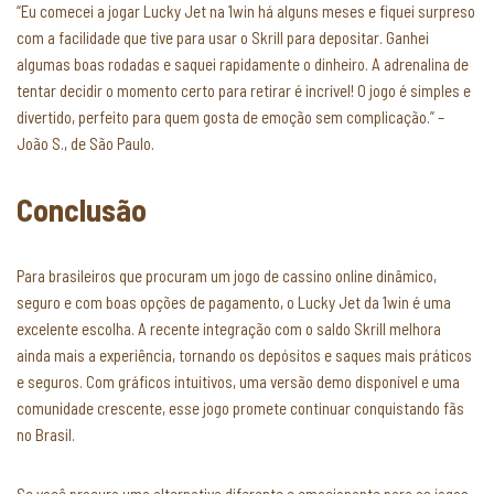
“Eu comecei a jogar Lucky Jet na 1win há alguns meses e fiquei surpreso
com a facilidade que tive para usar o Skrill para depositar. Ganhei
algumas boas rodadas e saquei rapidamente o dinheiro. A adrenalina de
tentar decidir o momento certo para retirar é incrível! O jogo é simples e
divertido, perfeito para quem gosta de emoção sem complicação.” –
João S., de São Paulo.
Conclusão
Para brasileiros que procuram um jogo de cassino online dinâmico,
seguro e com boas opções de pagamento, o Lucky Jet da 1win é uma
excelente escolha. A recente integração com o saldo Skrill melhora
ainda mais a experiência, tornando os depósitos e saques mais práticos
e seguros. Com gráficos intuitivos, uma versão demo disponível e uma
comunidade crescente, esse jogo promete continuar conquistando fãs
no Brasil.