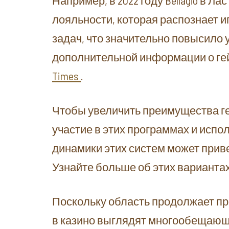
Например, в 2022 году Bellagio в 
лояльности, которая распознает и
задач, что значительно повысило 
дополнительной информации о гей
Times
.
Чтобы увеличить преимущества г
участие в этих программах и исп
динамики этих систем может приве
Узнайте больше об этих варианта
Поскольку область продолжает п
в казино выглядят многообещающ