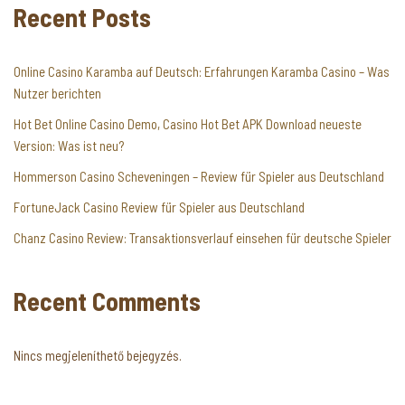
Recent Posts
Online Casino Karamba auf Deutsch: Erfahrungen Karamba Casino – Was
Nutzer berichten
Hot Bet Online Casino Demo, Casino Hot Bet APK Download neueste
Version: Was ist neu?
Hommerson Casino Scheveningen – Review für Spieler aus Deutschland
FortuneJack Casino Review für Spieler aus Deutschland
Chanz Casino Review: Transaktionsverlauf einsehen für deutsche Spieler
Recent Comments
Nincs megjeleníthető bejegyzés.