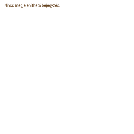
Nincs megjeleníthető bejegyzés.