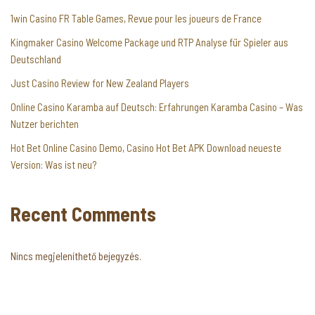
1win Casino FR Table Games, Revue pour les joueurs de France
Kingmaker Casino Welcome Package und RTP Analyse für Spieler aus
Deutschland
Just Casino Review for New Zealand Players
Online Casino Karamba auf Deutsch: Erfahrungen Karamba Casino – Was
Nutzer berichten
Hot Bet Online Casino Demo, Casino Hot Bet APK Download neueste
Version: Was ist neu?
Recent Comments
Nincs megjeleníthető bejegyzés.