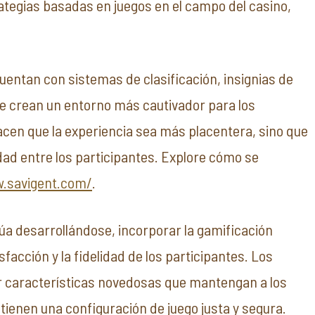
ategias basadas en juegos en el campo del casino,
entan con sistemas de clasificación, insignias de
ue crean un entorno más cautivador para los
cen que la experiencia sea más placentera, sino que
d entre los participantes. Explore cómo se
.savigent.com/
.
núa desarrollándose, incorporar la gamificación
acción y la fidelidad de los participantes. Los
 características novedosas que mantengan a los
ienen una configuración de juego justa y segura.