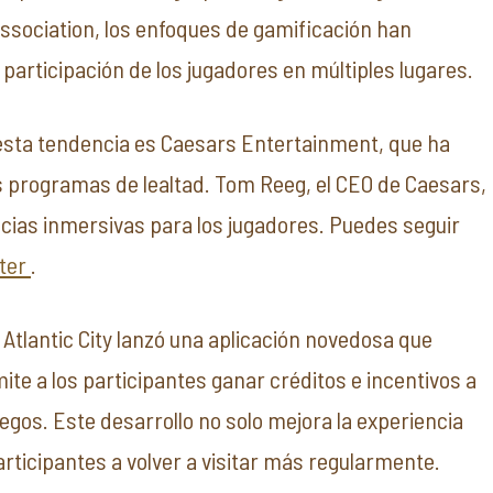
ssociation, los enfoques de gamificación han
 participación de los jugadores en múltiples lugares.
esta tendencia es Caesars Entertainment, que ha
us programas de lealtad. Tom Reeg, el CEO de Caesars,
ncias inmersivas para los jugadores. Puedes seguir
tter
.
Atlantic City lanzó una aplicación novedosa que
ite a los participantes ganar créditos e incentivos a
egos. Este desarrollo no solo mejora la experiencia
articipantes a volver a visitar más regularmente.