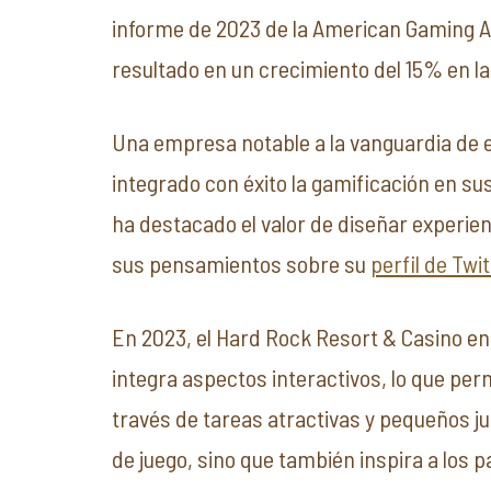
informe de 2023 de la American Gaming A
resultado en un crecimiento del 15% en la
Una empresa notable a la vanguardia de 
integrado con éxito la gamificación en s
ha destacado el valor de diseñar experie
sus pensamientos sobre su
perfil de Twi
En 2023, el Hard Rock Resort & Casino en 
integra aspectos interactivos, lo que perm
través de tareas atractivas y pequeños ju
de juego, sino que también inspira a los p